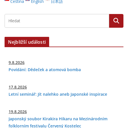
Čeština
English
日本語
Nejbližší události
9.8.2026
Povídání: Dědeček a atomová bomba
17.8.2026
Letní seminář: Jít nalehko aneb Japonské inspirace
19.8.2026
Japonský soubor Kirakira Hikaru na Mezinárodním
folklorním festivalu Červený Kostelec