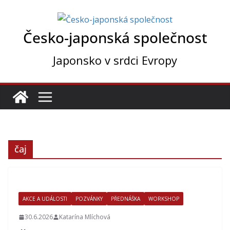
Přeskočit
na
Česko-japonská společnost
obsah
Japonsko v srdci Evropy
čaj
AKCE A UDÁLOSTI
POZVÁNKY
PŘEDNÁŠKA
WORKSHOP
30.6.2026
Katarína Mlíchová