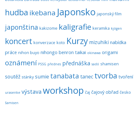
Japonsko
hudba
ikebana
japonský film
kaligrafie
japonština
kakizome
keramika
kjógen
Kurzy
koncert
mizuhiki
nabídka
konverzace
koto
práce
nihongo benron taikai
origami
nihon buyo
okinawa
oznámení
přednáška
shamisen
PSSG
přednes
sadó
tvorba
tanabata
soutěž
sumie
tanec
tvoření
stánky
workshop
výstava
čajový obřad
čaj
česko
urasenke
šamisen