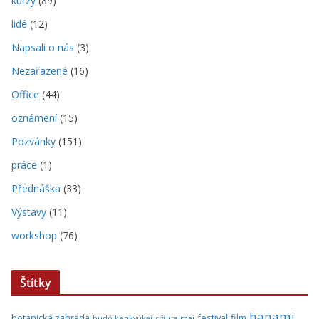
kurzy
(89)
lidé
(12)
Napsali o nás
(3)
Nezařazené
(16)
Office
(44)
oznámení
(15)
Pozvánky
(151)
práce
(1)
Přednáška
(33)
Výstavy
(11)
workshop
(76)
Štítky
hanami
botanická zahrada
festival
film
budó kenkyúkai
džiuta-mai