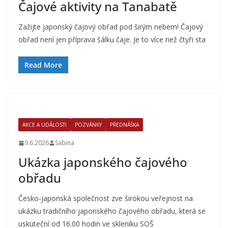
Čajové aktivity na Tanabatě
Zažijte japonský čajový obřad pod širým nebem! Čajový
obřad není jen příprava šálku čaje. Je to více než čtyři sta
Read More
AKCE A UDÁLOSTI
POZVÁNKY
PŘEDNÁŠKA
9.6.2026
Sabina
Ukázka japonského čajového
obřadu
Česko-japonská společnost zve širokou veřejnost na
ukázku tradičního japonského čajového obřadu, která se
uskuteční od 16.00 hodin ve skleníku SOŠ