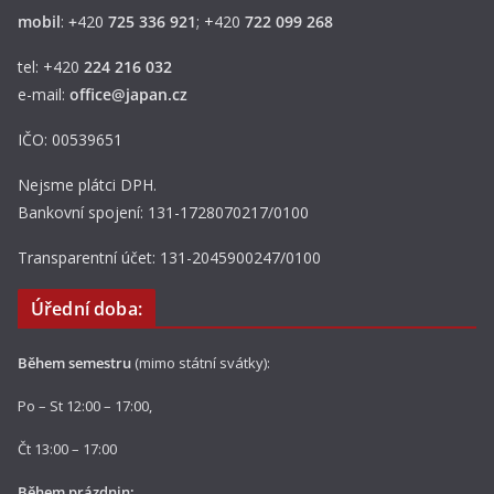
mobil
:
+
420
725 336 921
; +420
722 099 268
tel: +420
224 216 032
e-mail:
office@japan.cz
IČO: 00539651
Nejsme plátci DPH.
Bankovní spojení: 131-1728070217/0100
Transparentní účet: 131-2045900247/0100
Úřední doba:
Během semestru
(mimo státní svátky):
Po – St 12:00 – 17:00,
Čt 13:00 – 17:00
Během prázdnin: