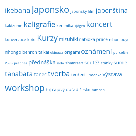
Japonsko
ikebana
japonština
japonský film
koncert
kaligrafie
kakizome
keramika
kjógen
Kurzy
mizuhiki
nabídka práce
konverzace
koto
nihon buyo
oznámení
nihongo benron taikai
origami
okinawa
porcelán
přednáška
soutěž
sumie
shamisen
stánky
PSSG
přednes
sadó
tvorba
tanabata
výstava
tanec
tvoření
urasenke
workshop
čajový obřad
čaj
česko
šamisen