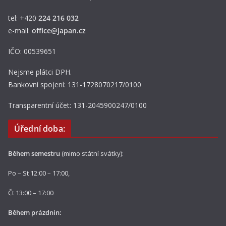
tel: +420
224 216 032
e-mail:
office@japan.cz
IČO: 00539651
Nejsme plátci DPH.
Bankovní spojení: 131-1728070217/0100
Transparentní účet: 131-2045900247/0100
Úřední doba:
Během semestru
(mimo státní svátky):
Po – St 12:00 – 17:00,
Čt 13:00 – 17:00
Během prázdnin: