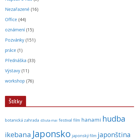
Nezařazené
(16)
Office
(44)
oznámení
(15)
Pozvánky
(151)
práce
(1)
Přednáška
(33)
Výstavy
(11)
workshop
(76)
Štítky
hudba
hanami
botanická zahrada
festival
film
džiuta-mai
Japonsko
ikebana
japonština
japonský film