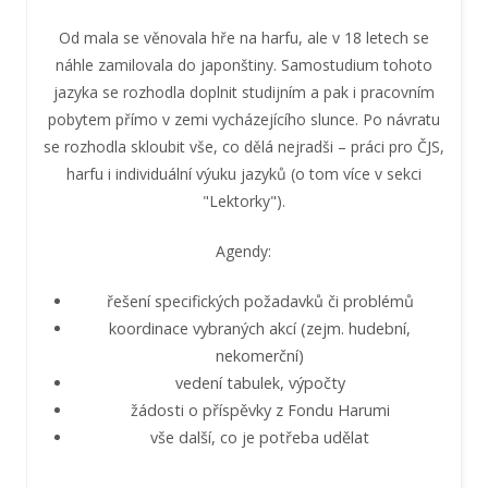
Od mala se věnovala hře na harfu, ale v 18 letech se
náhle zamilovala do japonštiny. Samostudium tohoto
jazyka se rozhodla doplnit studijním a pak i pracovním
pobytem přímo v zemi vycházejícího slunce. Po návratu
se rozhodla skloubit vše, co dělá nejradši – práci pro ČJS,
harfu i individuální výuku jazyků (o tom více v sekci
"Lektorky").
Agendy:
řešení specifických požadavků či problémů
koordinace vybraných akcí (zejm. hudební,
nekomerční)
vedení tabulek, výpočty
žádosti o příspěvky z Fondu Harumi
vše další, co je potřeba udělat