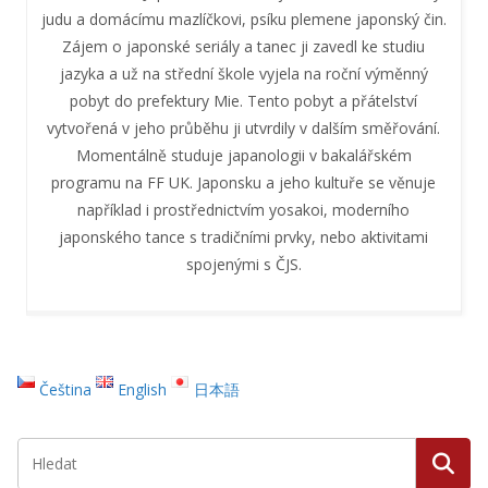
judu a domácímu mazlíčkovi, psíku plemene japonský čin.
Zájem o japonské seriály a tanec ji zavedl ke studiu
jazyka a už na střední škole vyjela na roční výměnný
pobyt do prefektury Mie. Tento pobyt a přátelství
vytvořená v jeho průběhu ji utvrdily v dalším směřování.
Momentálně studuje japanologii v bakalářském
programu na FF UK. Japonsku a jeho kultuře se věnuje
například i prostřednictvím yosakoi, moderního
japonského tance s tradičními prvky, nebo aktivitami
spojenými s ČJS.
Čeština
English
日本語