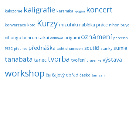
koncert
kaligrafie
kakizome
keramika
kjógen
Kurzy
mizuhiki
nabídka práce
konverzace
koto
nihon buyo
oznámení
nihongo benron taikai
origami
okinawa
porcelán
přednáška
soutěž
sumie
shamisen
stánky
PSSG
přednes
sadó
tvorba
tanabata
výstava
tanec
tvoření
urasenke
workshop
čajový obřad
čaj
česko
šamisen