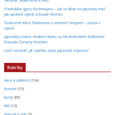
Seminář: Jeden krok k míru
Přednáška Igora Hochmajera – Jak se dívat na japonský meč:
Jak správně vybrat a koupit nihonto
Soukromé lekce Shamisenu s mistrem Senjuem – pouze v
srpnu!
Japonský soubor Kirakira Hikaru na Mezinárodním folklorním
festivalu Červený Kostelec
Letní seminář „Jít nalehko aneb Japonské inspirace“
Rubriky
Akce a události
(134)
koncert
(15)
kurzy
(89)
lidé
(12)
Napsali o nás
(3)