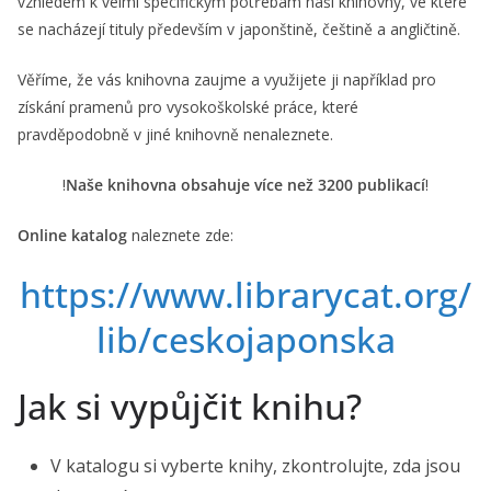
vzhledem k velmi specifickým potřebám naší knihovny, ve které
se nacházejí tituly především v japonštině, češtině a angličtině.
Věříme, že vás knihovna zaujme a využijete ji například pro
získání pramenů pro vysokoškolské práce, které
pravděpodobně v jiné knihovně nenaleznete.
!
Naše knihovna obsahuje více než 3200 publikací
!
Online katalog
naleznete zde:
https://www.librarycat.org/
lib/ceskojaponska
Jak si vypůjčit knihu?
V katalogu si vyberte knihy, zkontrolujte, zda jsou