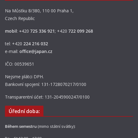
Na Můstku 8/380, 110 00 Praha 1,
Czech Republic
mobil
:
+
420
725 336 921
; +420
722 099 268
tel: +420
224 216 032
e-mail:
office@japan.cz
IČO: 00539651
Nejsme plátci DPH.
Bankovní spojení: 131-1728070217/0100
Transparentní účet: 131-2045900247/0100
Úřední doba:
Během semestru
(mimo státní svátky):