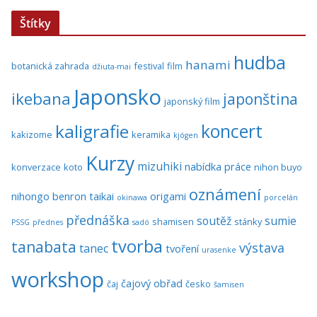
Štítky
hudba
hanami
botanická zahrada
festival
film
džiuta-mai
Japonsko
ikebana
japonština
japonský film
koncert
kaligrafie
kakizome
keramika
kjógen
Kurzy
mizuhiki
nabídka práce
konverzace
koto
nihon buyo
oznámení
nihongo benron taikai
origami
okinawa
porcelán
přednáška
soutěž
sumie
shamisen
stánky
PSSG
přednes
sadó
tvorba
tanabata
výstava
tanec
tvoření
urasenke
workshop
čajový obřad
čaj
česko
šamisen