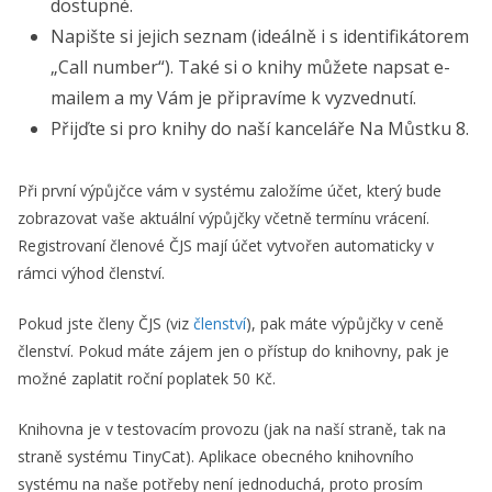
dostupné.
Napište si jejich seznam (ideálně i s identifikátorem
„Call number“). Také si o knihy můžete napsat e-
mailem a my Vám je připravíme k vyzvednutí.
Přijďte si pro knihy do naší kanceláře Na Můstku 8.
Při první výpůjčce vám v systému založíme účet, který bude
zobrazovat vaše aktuální výpůjčky včetně termínu vrácení.
Registrovaní členové ČJS mají účet vytvořen automaticky v
rámci výhod členství.
Pokud jste členy ČJS (viz
členství
), pak máte výpůjčky v ceně
členství. Pokud máte zájem jen o přístup do knihovny, pak je
možné zaplatit roční poplatek 50 Kč.
Knihovna je v testovacím provozu (jak na naší straně, tak na
straně systému TinyCat). Aplikace obecného knihovního
systému na naše potřeby není jednoduchá, proto prosím