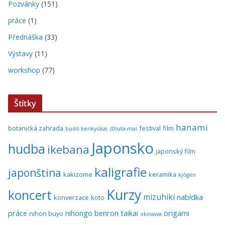
Pozvánky
(151)
práce
(1)
Přednáška
(33)
Výstavy
(11)
workshop
(77)
Štítky
hanami
botanická zahrada
festival
film
budó kenkyúkai
džiuta-mai
Japonsko
hudba
ikebana
japonský film
kaligrafie
japonština
kakizome
keramika
kjógen
Kurzy
koncert
mizuhiki
nabídka
konverzace
koto
práce
nihongo benron taikai
origami
nihon buyo
okinawa