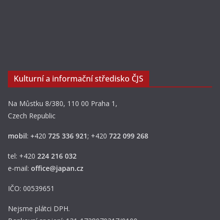
Kulturní a informační středisko ČJS
Na Můstku 8/380, 110 00 Praha 1,
Czech Republic
mobil
:
+
420
725 336 921
; +420
722 099 268
tel: +420
224 216 032
e-mail:
office@japan.cz
IČO: 00539651
Nejsme plátci DPH.