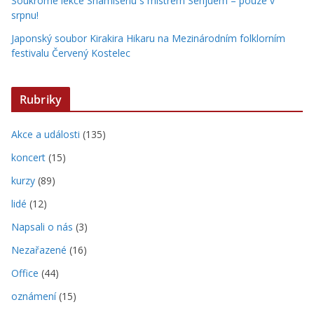
Soukromé lekce Shamisenu s mistrem Senjuem – pouze v
srpnu!
Japonský soubor Kirakira Hikaru na Mezinárodním folklorním
festivalu Červený Kostelec
Rubriky
Akce a události
(135)
koncert
(15)
kurzy
(89)
lidé
(12)
Napsali o nás
(3)
Nezařazené
(16)
Office
(44)
oznámení
(15)