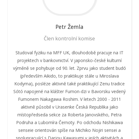
Petr
Žemla
Člen kontrolní komise
Studoval fyziku na MFF UK, dlouhodobě pracuje na IT
projektech v bankovnictví. V japonsko-české kulturní
výměně se pohybuje od 90. let. Zprvu jako student budó
(především Aikido, to praktikuje stále u Miroslava
Kodyma), posléze aktivně také praktikující Zenu tradice
Sótó napojené na klášter Fumon-dzi v Bavorsku vedený
Fumonem Nakagawa Roshim. V letech 2000 - 2011
aktivně působil v Urasenke Česká Republika jako
místopředseda sekce za Roberta Janovského, Petra
Podruha a Lubomíra Černoty. Po odchodu Nishikawa
senseie orientován spíše na Michiko Nojiri sensei a
spolupracující s Darjou Kawasumi v jejích aktivitách a