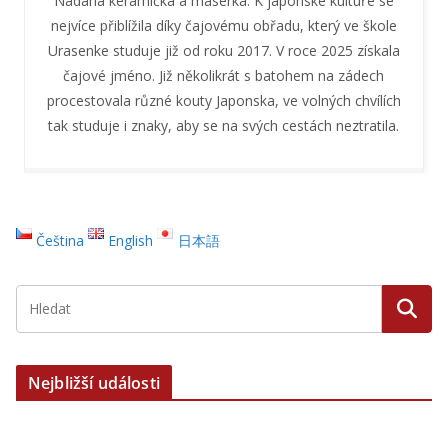
Nadaná keramička a masérka. K japonské kultuře se
nejvíce přiblížila díky čajovému obřadu, který ve škole
Urasenke studuje již od roku 2017. V roce 2025 získala
čajové jméno. Již několikrát s batohem na zádech
procestovala různé kouty Japonska, ve volných chvílích
tak studuje i znaky, aby se na svých cestách neztratila.
Čeština
English
日本語
Nejbližší události