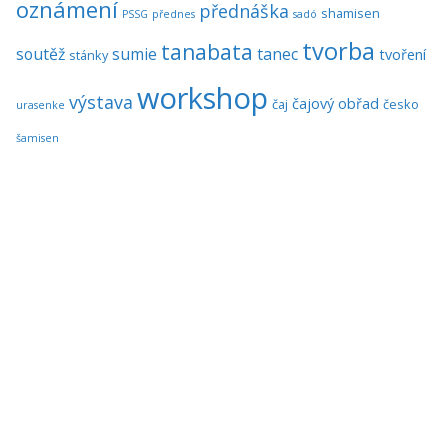
oznámení
přednáška
shamisen
PSSG
přednes
sadó
tvorba
tanabata
soutěž
sumie
tanec
tvoření
stánky
workshop
výstava
čajový obřad
čaj
česko
urasenke
šamisen