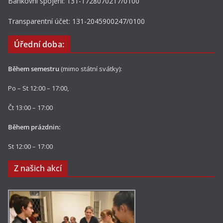
Bankovní spojení: 131-1728070217/0100
Transparentní účet: 131-2045900247/0100
Úřední doba:
Během semestru
(mimo státní svátky):
Po – St 12:00 – 17:00,
Čt 13:00 – 17:00
Během prázdnin:
St 12:00 – 17:00
Z našich akcí