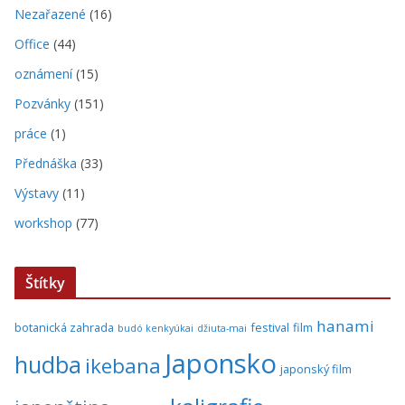
Nezařazené
(16)
Office
(44)
oznámení
(15)
Pozvánky
(151)
práce
(1)
Přednáška
(33)
Výstavy
(11)
workshop
(77)
Štítky
hanami
botanická zahrada
festival
film
budó kenkyúkai
džiuta-mai
Japonsko
hudba
ikebana
japonský film