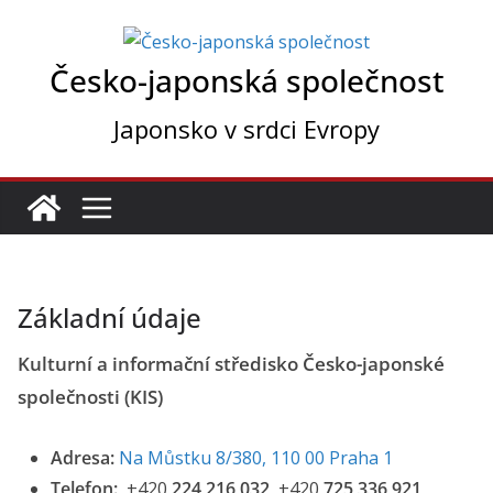
Přeskočit
na
Česko-japonská společnost
obsah
Japonsko v srdci Evropy
Základní údaje
Kulturní a informační středisko Česko-japonské
společnosti (KIS)
Adresa:
Na Můstku 8/380, 110 00 Praha 1
Telefon:
+420
224 216 032
, +420
725 336 921