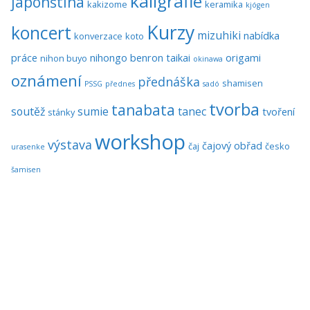
kaligrafie
japonština
kakizome
keramika
kjógen
Kurzy
koncert
mizuhiki
nabídka
konverzace
koto
práce
nihongo benron taikai
origami
nihon buyo
okinawa
oznámení
přednáška
shamisen
PSSG
přednes
sadó
tvorba
tanabata
soutěž
sumie
tanec
tvoření
stánky
workshop
výstava
čajový obřad
čaj
česko
urasenke
šamisen