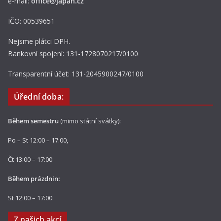
e-mail:
office@japan.cz
IČO: 00539651
Nejsme plátci DPH.
Bankovní spojení: 131-1728070217/0100
Transparentní účet: 131-2045900247/0100
Úřední doba:
Během semestru
(mimo státní svátky):
Po – St 12:00 – 17:00,
Čt 13:00 – 17:00
Během prázdnin:
St 12:00 – 17:00
Z našich akcí