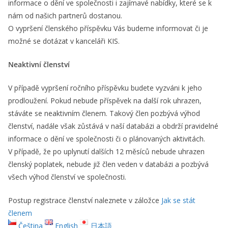
informace o dění ve společnosti i zajímavé nabídky, které se k
nám od našich partnerů dostanou.
O vypršení členského příspěvku Vás budeme informovat či je
možné se dotázat v kanceláři KIS.
Neaktivní členství
V případě vypršení ročního příspěvku budete vyzváni k jeho
prodloužení. Pokud nebude příspěvek na další rok uhrazen,
stáváte se neaktivním členem. Takový člen pozbývá výhod
členství, nadále však zůstává v naší databázi a obdrží pravidelné
informace o dění ve společnosti či o plánovaných aktivitách.
V případě, že po uplynutí dalších 12 měsíců nebude uhrazen
členský poplatek, nebude již člen veden v databázi a pozbývá
všech výhod členství ve společnosti.
Postup registrace členství naleznete v záložce
Jak se stát
členem
Čeština
English
日本語