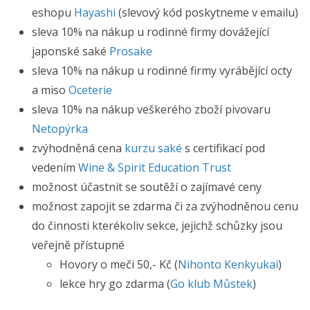
eshopu
Hayashi
(slevový kód poskytneme v emailu)
sleva 10% na nákup u rodinné firmy dovážející
japonské saké
Prosake
sleva 10% na nákup u rodinné firmy vyrábějící octy
a miso
Oceterie
sleva 10% na nákup veškerého zboží pivovaru
Netopýrka
zvýhodněná cena
kurzu saké
s certifikací pod
vedením
Wine & Spirit Education Trust
možnost účastnit se soutěží o zajímavé ceny
možnost zapojit se zdarma či za zvýhodněnou cenu
do činnosti kterékoliv sekce, jejichž schůzky jsou
veřejně přístupné
Hovory o meči 50,- Kč (
Nihonto Kenkyukai
)
lekce hry go zdarma (
Go klub Můstek
)