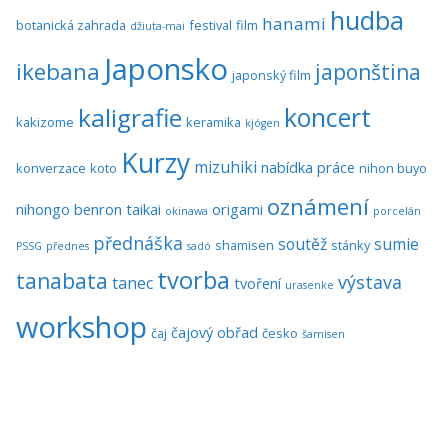
hudba
hanami
botanická zahrada
festival
film
džiuta-mai
Japonsko
ikebana
japonština
japonský film
koncert
kaligrafie
kakizome
keramika
kjógen
Kurzy
mizuhiki
nabídka práce
konverzace
koto
nihon buyo
oznámení
nihongo benron taikai
origami
okinawa
porcelán
přednáška
soutěž
sumie
shamisen
stánky
PSSG
přednes
sadó
tvorba
tanabata
výstava
tanec
tvoření
urasenke
workshop
čajový obřad
čaj
česko
šamisen