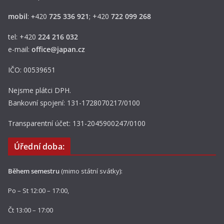
mobil
:
+
420
725 336 921
; +420
722 099 268
tel: +420
224 216 032
e-mail:
office@japan.cz
IČO: 00539651
Nejsme plátci DPH.
Bankovní spojení: 131-1728070217/0100
Transparentní účet: 131-2045900247/0100
Úřední doba:
Během semestru
(mimo státní svátky):
Po – St 12:00 – 17:00,
Čt 13:00 – 17:00