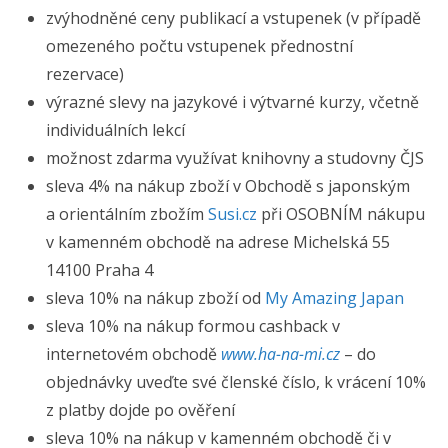
zvýhodněné ceny publikací a vstupenek (v případě
omezeného počtu vstupenek přednostní
rezervace)
výrazné slevy na jazykové i výtvarné kurzy, včetně
individuálních lekcí
možnost zdarma využívat knihovny a studovny ČJS
sleva 4% na nákup zboží v Obchodě s japonským
a orientálním zbožím
Susi.cz
při OSOBNÍM nákupu
v kamenném obchodě na adrese Michelská 55
14100 Praha 4
sleva 10% na nákup zboží od
My Amazing Japan
sleva 10% na nákup formou cashback v
internetovém obchodě
www.ha-na-mi.cz
– do
objednávky uveďte své členské číslo, k vrácení 10%
z platby dojde po ověření
sleva 10% na nákup v kamenném obchodě či v