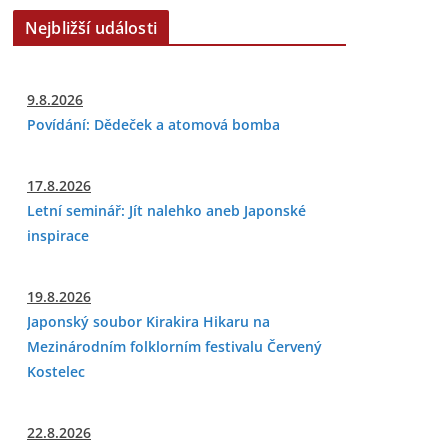
Nejbližší události
9.8.2026
Povídání: Dědeček a atomová bomba
17.8.2026
Letní seminář: Jít nalehko aneb Japonské
inspirace
19.8.2026
Japonský soubor Kirakira Hikaru na
Mezinárodním folklorním festivalu Červený
Kostelec
22.8.2026