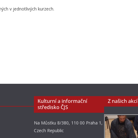
ých v jednotlivých kurzech.
Kulturní a informační
Z našich akcí
středisko ČJS
Na Můstku 8/380, 110 00 Praha 1,
Czech Republic