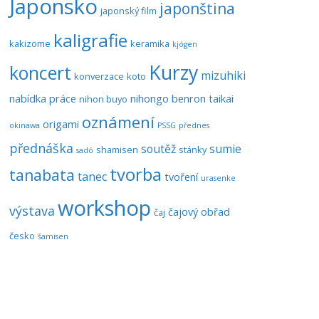
Japonsko
japonština
japonský film
kaligrafie
kakizome
keramika
kjógen
Kurzy
koncert
mizuhiki
konverzace
koto
nabídka práce
nihongo benron taikai
nihon buyo
oznámení
origami
okinawa
PSSG
přednes
přednáška
soutěž
sumie
shamisen
stánky
sadó
tvorba
tanabata
tanec
tvoření
urasenke
workshop
výstava
čajový obřad
čaj
česko
šamisen