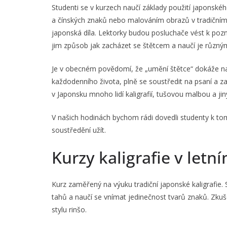
Studenti se v kurzech naučí základy použití japonské
a čínských znaků nebo malováním obrazů v tradičním st
japonská díla. Lektorky budou posluchače vést k pozn
jim způsob jak zacházet se štětcem a naučí je různý
Je v obecném povědomí, že „umění štětce“ dokáže navo
každodenního života, plně se soustředit na psaní a 
v Japonsku mnoho lidí kaligrafií, tušovou malbou a j
V našich hodinách bychom rádi dovedli studenty k tom
soustředění užít.
Kurzy kaligrafie v let
Kurz zaměřený na výuku tradiční japonské kaligrafie.
tahů a naučí se vnímat jedinečnost tvarů znaků. Zkuše
stylu rinšo.