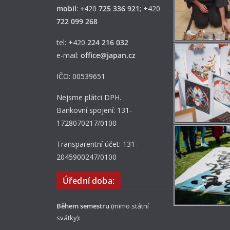
mobil
:
+
420
725 336 921
; +420
722 099 268
tel: +420
224 216 032
e-mail:
office@japan.cz
IČO: 00539651
Nejsme plátci DPH.
Bankovní spojení: 131-
1728070217/0100
Transparentní účet: 131-
2045900247/0100
Úřední doba:
Během semestru
(mimo státní
svátky):