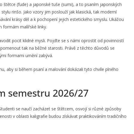
ho štětce (fude) a japonské tuše (sumi), a to psaním japonských
ylu rinšo. Jako vzory jim poslouží jak klasická, tak moderní
ávání krásy děl a k pochopení jejich estetického smyslu. Ukážou
m formám malířské linky.
dit pocit klidné mysli. Pojďte se s námi oprostit od povinností
zapomenout tak na běžné starosti. Právě z těchto důvodů se
inými formami umění zabývá.
u, aby si během psaní a malování dokázali tyto chvíle plného
ním semestru 2026/27
 Studenti se naučí zacházet se štětcem, osvojí si různé způsoby
nosti v oblasti kaligrafie budou získávat praktikováním tradičního