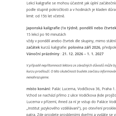
Lekcí kaligrafie se mohou účastnit jak úplní začátečníc
podle stupně pokročilosti a v hodinách je kladen důr
limit: od 15ti let včetně.
Japonská kaligrafie (1x týdně, pondělí nebo čtvrtek
15 lekcí po 90 minutách
vždy v pondělí anebo čtvrtek dle skupiny, mimo státní
začátek
kurzů kaligrafie:
polovina září 2026
, předpok
Vánoční prázdniny
:
21. 12. 2026 – 1. 1. 2027
V
případě
nepřítomnosti lektora
ze závažných důvodů
může bý
kurzu prodlouží. O této skutečnosti budete zavčasu informován
nenahrazujeme.
místo konání:
Palác Lucerna, Vodičkova 36, Praha 1.
Vchod se nachází přímo z ulice Vodičkova (kde projí
Lucerna v přízemí, ihned za ní je vstup do Paláce V
„Institut jazykového vzdělávaní“), po otevření proskl
patra. Zde projdete prosklenými dveřmi a vydáte se vl