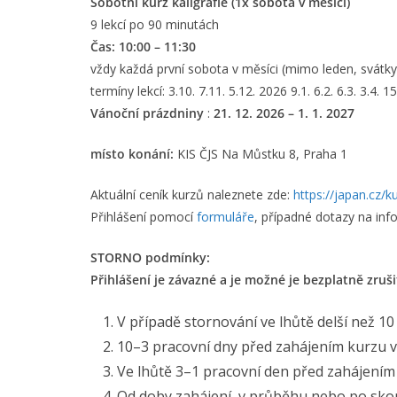
Sobotní kurz kaligrafie (1x sobota v měsíci)
9 lekcí po 90 minutách
Čas: 10:00 – 11:30
vždy každá první sobota v měsíci (mimo leden, svátky 
termíny lekcí: 3.10. 7.11. 5.12. 2026 9.1. 6.2. 6.3. 3.4. 1
Vánoční prázdniny
:
21. 12. 2026 – 1. 1. 2027
místo konání:
KIS ČJS Na Můstku 8, Praha 1
Aktuální ceník kurzů naleznete zde:
https://japan.cz/k
Přihlášení pomocí
formuláře
, případné dotazy na inf
STORNO podmínky:
Přihlášení je závazné a je možné je bezplatně zruš
V případě stornování ve lhůtě delší než 
10–3 pracovní dny před zahájením kurzu v
Ve lhůtě 3–1 pracovní den před zahájením
Od doby zahájení, v průběhu nebo po skon