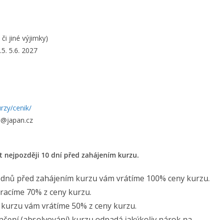
či jiné výjimky)
5.5. 5.6. 2027
urzy/cenik/
o@japan.cz
it nejpozději 10 dní před zahájením kurzu.
10 dnů před zahájením kurzu vám vrátíme 100% ceny kurzu.
racíme 70% z ceny kurzu.
 kurzu vám vrátíme 50% z ceny kurzu.
čení (absolvování) kurzu odpadá jakýkoliv nárok na