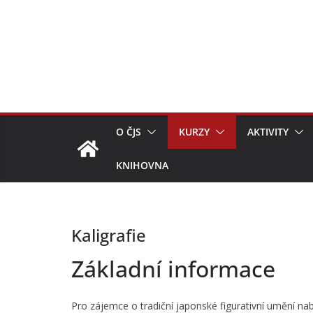
Přeskočit
na
obsah
O ČJS
KURZY
AKTIVITY
KNIHOVNA
Kaligrafie
Základní informace
Pro zájemce o tradiční japonské figurativní umění na