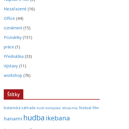
Nezařazené
(16)
Office
(44)
oznámení
(15)
Pozvánky
(151)
práce
(1)
Přednáška
(33)
Výstavy
(11)
workshop
(76)
Štítky
botanická zahrada
festival
film
budó kenkyúkai
džiuta-mai
hudba
ikebana
hanami