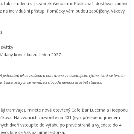
i, tak i studenti s jistými zkušenostmi. Posluchači dostávají zadání
az na individuální přístup. Pomůcky vám budou zapůjčeny. Věkový
)
 svátky
ládaný konec kurzu: leden 2027
t jednotlivá lekce zrušena a nahrazena v následujícím týdnu, čímž se termín
i. Lekce, kterých se nemůže z důvodu nemoci účastnit student,
ždějí tramvaje), minete nově otevřený Cafe Bar Lucerna a Hospodu
odičkova. Na zvoncích zazvoníte na 401 (nyní přelepeno jménem
ených dveří vstoupíte do výtahu po pravé straně a vyjedete do 4.
evo, kde se Vás již ujme lektorka.