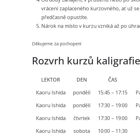
vrácení zaplaceného kurzovného, ať už se 
předčasně opustíte.
Nárok na místo v kurzu vzniká až po úhra
Děkujeme za pochopení
Rozvrh kurzů kaligrafi
LEKTOR
DEN
ČAS
Kaoru Ishida
pondělí
15:45 – 17:15
P
Kaoru Ishida
pondělí
17:30 – 19:00
P
Kaoru Ishida
čtvrtek
17:30 – 19:00
P
Kaoru Ishida
sobota
10:00 – 11:30