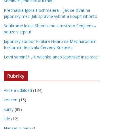
Seminář: Jeden krok k míru
Přednáška Igora Hochmajera – Jak se dívat na
japonský meč: Jak správně vybrat a koupit nihonto
Soukromé lekce Shamisenu s mistrem Senjuem –
pouze v srpnu!
Japonský soubor Kirakira Hikaru na Mezinárodním
folklorním festivalu Červený Kostelec
Letní seminář „Jít nalehko aneb Japonské inspirace“
Rubriky
Akce a události
(134)
koncert
(15)
kurzy
(89)
lidé
(12)
Napsali o nás
(3)