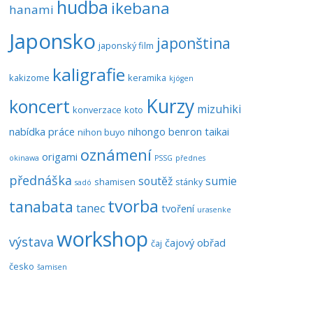
hudba
ikebana
hanami
Japonsko
japonština
japonský film
kaligrafie
kakizome
keramika
kjógen
Kurzy
koncert
mizuhiki
konverzace
koto
nabídka práce
nihongo benron taikai
nihon buyo
oznámení
origami
okinawa
PSSG
přednes
přednáška
soutěž
sumie
shamisen
stánky
sadó
tvorba
tanabata
tanec
tvoření
urasenke
workshop
výstava
čajový obřad
čaj
česko
šamisen