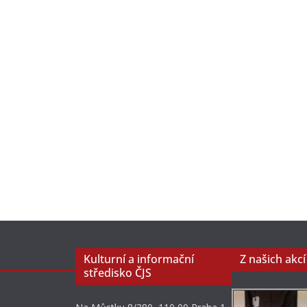
Kulturní a informační
Z našich akcí
středisko ČJS