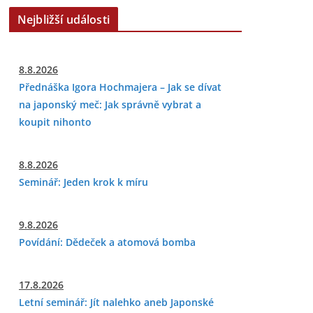
Nejbližší události
8.8.2026
Přednáška Igora Hochmajera – Jak se dívat
na japonský meč: Jak správně vybrat a
koupit nihonto
8.8.2026
Seminář: Jeden krok k míru
9.8.2026
Povídání: Dědeček a atomová bomba
17.8.2026
Letní seminář: Jít nalehko aneb Japonské