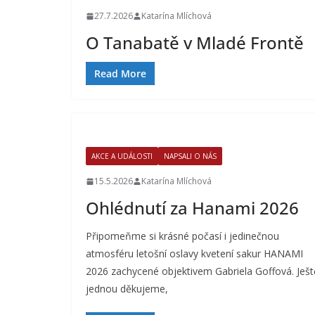
27.7.2026
Katarína Mlíchová
O Tanabatě v Mladé Frontě
Read More
AKCE A UDÁLOSTI
NAPSALI O NÁS
15.5.2026
Katarína Mlíchová
Ohlédnutí za Hanami 2026
Připomeňme si krásné počasí i jedinečnou
atmosféru letošní oslavy kvetení sakur HANAMI
2026 zachycené objektivem Gabriela Goffová. Ješt
jednou děkujeme,