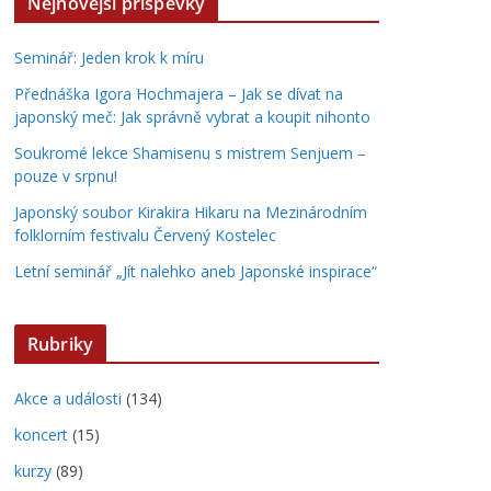
Nejnovější příspěvky
Seminář: Jeden krok k míru
Přednáška Igora Hochmajera – Jak se dívat na
japonský meč: Jak správně vybrat a koupit nihonto
Soukromé lekce Shamisenu s mistrem Senjuem –
pouze v srpnu!
Japonský soubor Kirakira Hikaru na Mezinárodním
folklorním festivalu Červený Kostelec
Letní seminář „Jít nalehko aneb Japonské inspirace“
Rubriky
Akce a události
(134)
koncert
(15)
kurzy
(89)