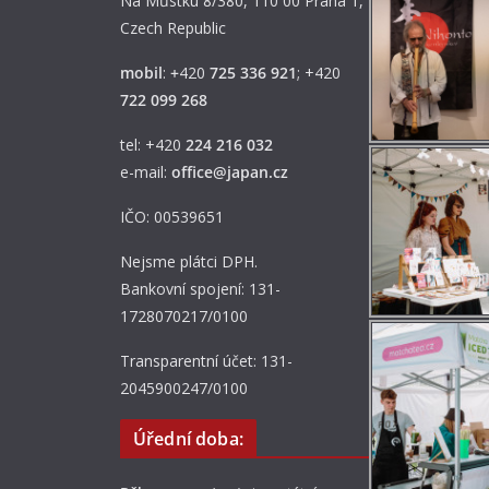
Na Můstku 8/380, 110 00 Praha 1,
Czech Republic
mobil
:
+
420
725 336 921
; +420
722 099 268
tel: +420
224 216 032
e-mail:
office@japan.cz
IČO: 00539651
Nejsme plátci DPH.
Bankovní spojení: 131-
1728070217/0100
Transparentní účet: 131-
2045900247/0100
Úřední doba: