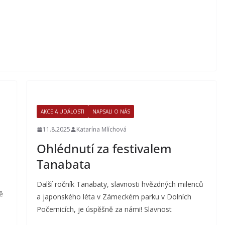
AKCE A UDÁLOSTI
NAPSALI O NÁS
11.8.2025
Katarína Mlíchová
Ohlédnutí za festivalem
Tanabata
Další ročník Tanabaty, slavnosti hvězdných milenců
ě
a japonského léta v Zámeckém parku v Dolních
Počernicích, je úspěšně za námi! Slavnost