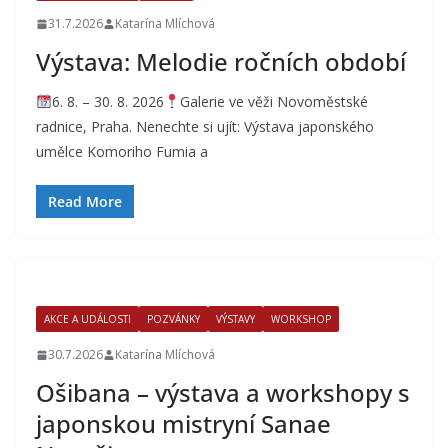
31.7.2026
Katarína Mlíchová
Výstava: Melodie ročních období
6. 8. – 30. 8. 2026
Galerie ve věži Novoměstské
radnice, Praha. Nenechte si ujít: Výstava japonského
umělce Komoriho Fumia a
Read More
AKCE A UDÁLOSTI
POZVÁNKY
VÝSTAVY
WORKSHOP
30.7.2026
Katarína Mlíchová
Ošibana – výstava a workshopy s
japonskou mistryní Sanae