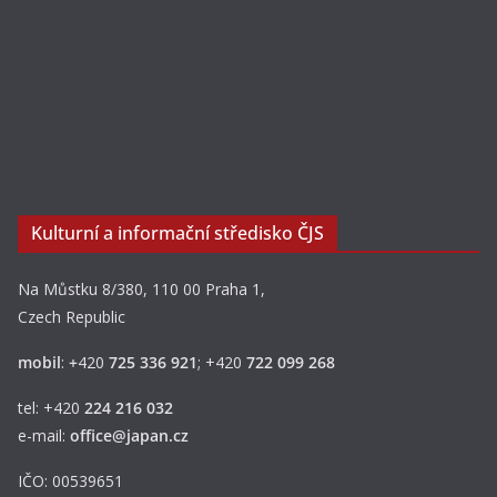
Kulturní a informační středisko ČJS
Na Můstku 8/380, 110 00 Praha 1,
Czech Republic
mobil
:
+
420
725 336 921
; +420
722 099 268
tel: +420
224 216 032
e-mail:
office@japan.cz
IČO: 00539651