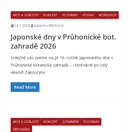
AKCE A UDÁLOSTI
KONCERT
POZVÁNKY
VÝSTAVY
WORKSHOP
14.7.2026
Katarína Mlíchová
Japonské dny v Průhonické bot.
zahradě 2026
Srdečně vás zveme na již 16. ročník Japonského dne v
Průhonické botanické zahradě – i tentokrát po celý
víkend! Zakončete
Read More
AKCE A UDÁLOSTI
KONCERT
OZNÁMENÍ
POZVÁNKY
PŘEDNÁŠKA