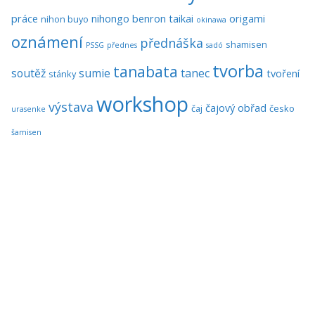
práce
nihongo benron taikai
origami
nihon buyo
okinawa
oznámení
přednáška
shamisen
PSSG
přednes
sadó
tvorba
tanabata
soutěž
sumie
tanec
tvoření
stánky
workshop
výstava
čajový obřad
čaj
česko
urasenke
šamisen