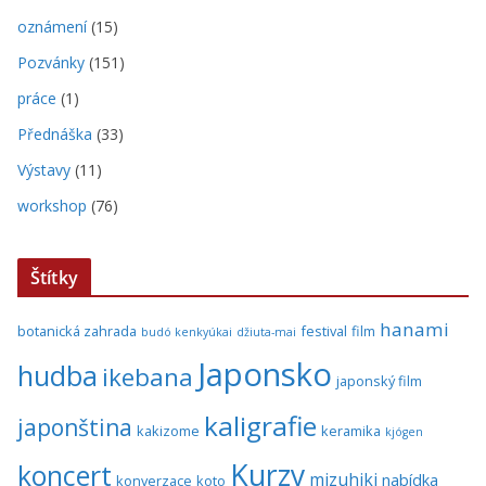
oznámení
(15)
Pozvánky
(151)
práce
(1)
Přednáška
(33)
Výstavy
(11)
workshop
(76)
Štítky
hanami
botanická zahrada
festival
film
budó kenkyúkai
džiuta-mai
Japonsko
hudba
ikebana
japonský film
kaligrafie
japonština
kakizome
keramika
kjógen
Kurzy
koncert
mizuhiki
nabídka
konverzace
koto