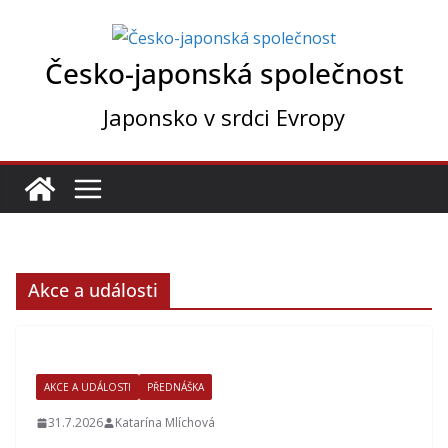
Přeskočit
na
Česko-japonská společnost
obsah
Japonsko v srdci Evropy
Akce a události
AKCE A UDÁLOSTI
PŘEDNÁŠKA
31.7.2026
Katarína Mlíchová