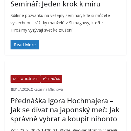
Seminář: Jeden krok k míru
Sdílíme pozvánku na veřejný seminář, kde si můžete
vyslechnout zážitky manželů z Shinagawy, kteří z
Hirošimy vyzývají svět ke zrušení
Read More
AKCE A UDÁLOSTI
PŘEDNÁŠKA
31.7.2026
Katarína Mlíchová
Přednáška Igora Hochmajera –
Jak se dívat na japonský meč: Jak
správně vybrat a koupit nihonto
Kdy: 22. 8. 2026 14:00-21:00Kde: Pivovar Strahov v areálu