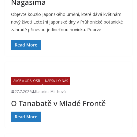
Nagašima
Objevte kouzlo japonského umění, které dává květinám
nový život! Letošní Japonské dny v Průhonické botanické
zahradě přinesou jedinečnou novinku. Poprvé
Read More
AKCE A UDÁLOSTI
NAPSALI O NÁS
27.7.2026
Katarína Mlíchová
O Tanabatě v Mladé Frontě
Read More