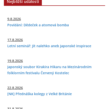
Nejbližší události
9.8.2026
Povídání: Dědeček a atomová bomba
17.8.2026
Letní seminář: Jít nalehko aneb Japonské inspirace
19.8.2026
Japonský soubor Kirakira Hikaru na Mezinárodním
folklorním festivalu Červený Kostelec
22.8.2026
[NK] Přednáška kolegy z Velké Británie
31.8.2026