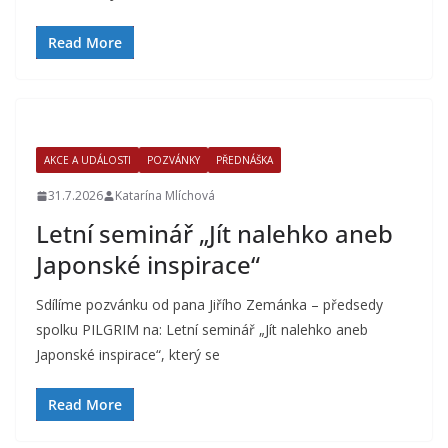
Read More
AKCE A UDÁLOSTI
POZVÁNKY
PŘEDNÁŠKA
31.7.2026
Katarína Mlíchová
Letní seminář „Jít nalehko aneb
Japonské inspirace“
Sdílíme pozvánku od pana Jiřího Zemánka – předsedy
spolku PILGRIM na: Letní seminář „Jít nalehko aneb
Japonské inspirace“, který se
Read More