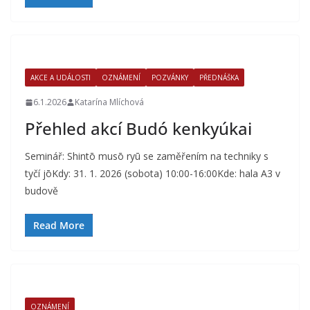
AKCE A UDÁLOSTI
OZNÁMENÍ
POZVÁNKY
PŘEDNÁŠKA
6.1.2026
Katarína Mlíchová
Přehled akcí Budó kenkyúkai
Seminář: Shintō musō ryū se zaměřením na techniky s
tyčí jōKdy: 31. 1. 2026 (sobota) 10:00-16:00Kde: hala A3 v
budově
Read More
OZNÁMENÍ