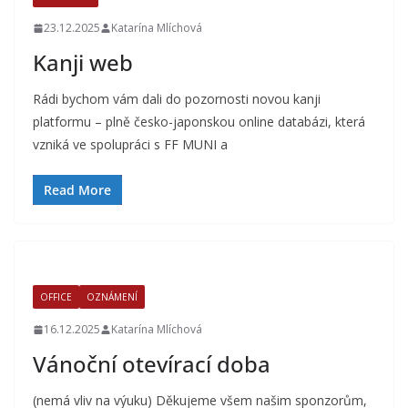
23.12.2025
Katarína Mlíchová
Kanji web
Rádi bychom vám dali do pozornosti novou kanji
platformu – plně česko-japonskou online databázi, která
vzniká ve spolupráci s FF MUNI a
Read More
OFFICE
OZNÁMENÍ
16.12.2025
Katarína Mlíchová
Vánoční otevírací doba
(nemá vliv na výuku) Děkujeme všem našim sponzorům,