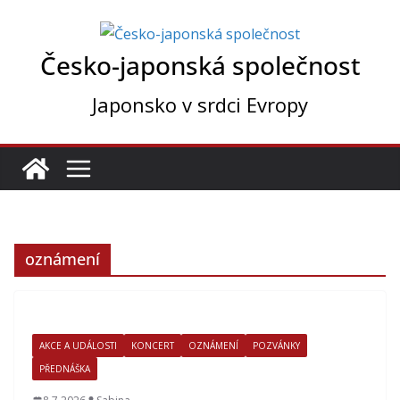
Přeskočit
na
Česko-japonská společnost
obsah
Japonsko v srdci Evropy
oznámení
AKCE A UDÁLOSTI
KONCERT
OZNÁMENÍ
POZVÁNKY
PŘEDNÁŠKA