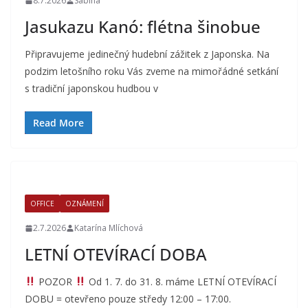
8.7.2026
Sabina
Jasukazu Kanó: flétna šinobue
Připravujeme jedinečný hudební zážitek z Japonska. Na
podzim letošního roku Vás zveme na mimořádné setkání
s tradiční japonskou hudbou v
Read More
OFFICE
OZNÁMENÍ
2.7.2026
Katarína Mlíchová
LETNÍ OTEVÍRACÍ DOBA
POZOR
Od 1. 7. do 31. 8. máme LETNÍ OTEVÍRACÍ
DOBU = otevřeno pouze středy 12:00 – 17:00.