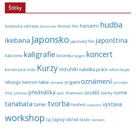
Štítky
hudba
hanami
botanická zahrada
festival
film
džiuta-mai
Japonsko
ikebana
japonština
japonský film
koncert
kaligrafie
kakizome
keramika
kjógen
Kurzy
mizuhiki
nabídka práce
konverzace
koto
nihon buyo
oznámení
nihongo benron taikai
origami
okinawa
porcelán
přednáška
soutěž
sumie
shamisen
stánky
PSSG
přednes
sadó
tvorba
tanabata
výstava
tanec
tvoření
urasenke
workshop
čajový obřad
čaj
česko
šamisen