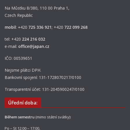
Na Můstku 8/380, 110 00 Praha 1,
Czech Republic
mobil
:
+
420
725 336 921
; +420
722 099 268
tel: +420
224 216 032
e-mail:
office@japan.cz
IČO: 00539651
Nejsme plátci DPH.
Bankovní spojení: 131-1728070217/0100
Transparentní účet: 131-2045900247/0100
Úřední doba:
Během semestru
(mimo státní svátky):
Po – St 12:00 – 17:00,