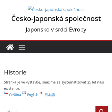
Přeskočit
na
Česko-japonská společnost
obsah
Japonsko v srdci Evropy
Historie
Stránka je ve výstavbě, snažíme se systematizovat 25 let naší
existence.
Čeština
English
日本語