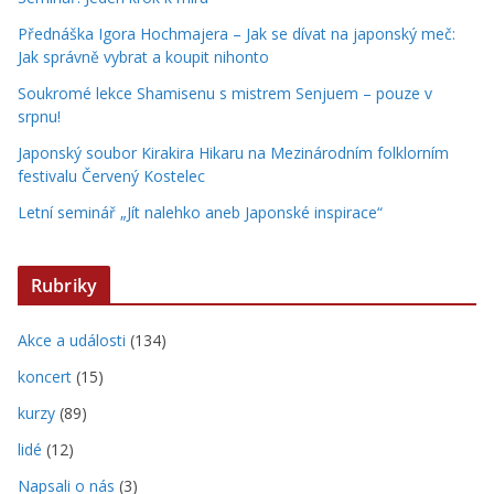
Přednáška Igora Hochmajera – Jak se dívat na japonský meč:
Jak správně vybrat a koupit nihonto
Soukromé lekce Shamisenu s mistrem Senjuem – pouze v
srpnu!
Japonský soubor Kirakira Hikaru na Mezinárodním folklorním
festivalu Červený Kostelec
Letní seminář „Jít nalehko aneb Japonské inspirace“
Rubriky
Akce a události
(134)
koncert
(15)
kurzy
(89)
lidé
(12)
Napsali o nás
(3)