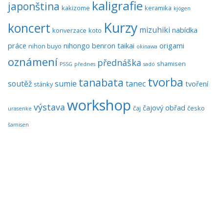
kaligrafie
japonština
kakizome
keramika
kjógen
Kurzy
koncert
mizuhiki
nabídka
konverzace
koto
práce
nihongo benron taikai
origami
nihon buyo
okinawa
oznámení
přednáška
shamisen
PSSG
přednes
sadó
tvorba
tanabata
soutěž
sumie
tanec
tvoření
stánky
workshop
výstava
čajový obřad
čaj
česko
urasenke
šamisen