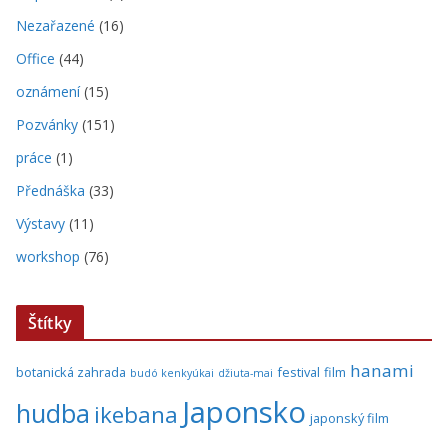
Nezařazené
(16)
Office
(44)
oznámení
(15)
Pozvánky
(151)
práce
(1)
Přednáška
(33)
Výstavy
(11)
workshop
(76)
Štítky
hanami
botanická zahrada
festival
film
budó kenkyúkai
džiuta-mai
Japonsko
hudba
ikebana
japonský film