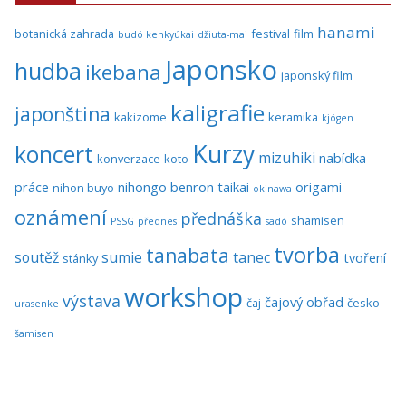
hanami
botanická zahrada
festival
film
budó kenkyúkai
džiuta-mai
Japonsko
hudba
ikebana
japonský film
kaligrafie
japonština
kakizome
keramika
kjógen
Kurzy
koncert
mizuhiki
nabídka
konverzace
koto
práce
nihongo benron taikai
origami
nihon buyo
okinawa
oznámení
přednáška
shamisen
PSSG
přednes
sadó
tvorba
tanabata
soutěž
sumie
tanec
tvoření
stánky
workshop
výstava
čajový obřad
čaj
česko
urasenke
šamisen