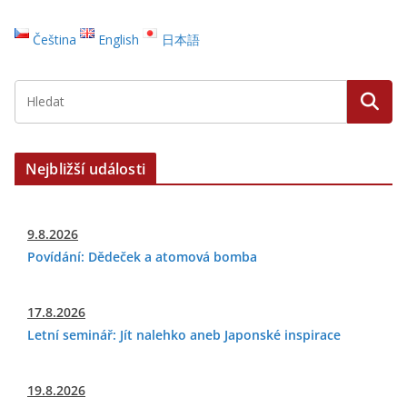
Čeština
English
日本語
Nejbližší události
9.8.2026
Povídání: Dědeček a atomová bomba
17.8.2026
Letní seminář: Jít nalehko aneb Japonské inspirace
19.8.2026