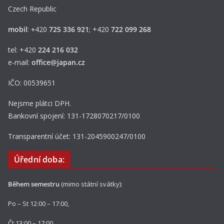
Czech Republic
mobil
:
+
420
725 336 921
; +420
722 099 268
tel: +420
224 216 032
e-mail:
office@japan.cz
IČO: 00539651
Nejsme plátci DPH.
Bankovní spojení: 131-1728070217/0100
Transparentní účet: 131-2045900247/0100
Úřední doba:
Během semestru
(mimo státní svátky):
Po – St 12:00 – 17:00,
Čt 13:00 – 17:00