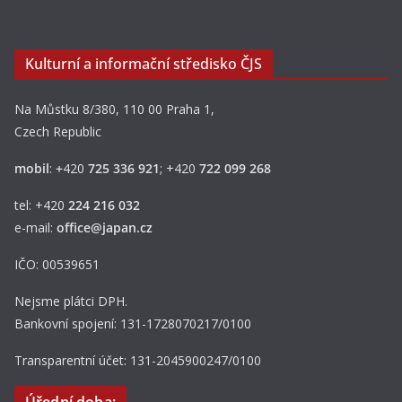
Kulturní a informační středisko ČJS
Na Můstku 8/380, 110 00 Praha 1,
Czech Republic
mobil
:
+
420
725 336 921
; +420
722 099 268
tel: +420
224 216 032
e-mail:
office@japan.cz
IČO: 00539651
Nejsme plátci DPH.
Bankovní spojení: 131-1728070217/0100
Transparentní účet: 131-2045900247/0100