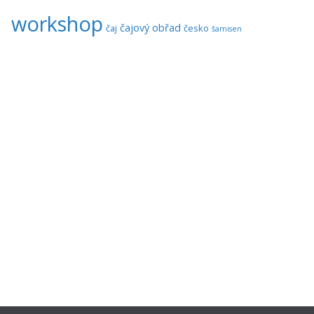
workshop
čajový obřad
čaj
česko
šamisen