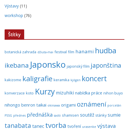
Výstavy
(11)
workshop
(76)
Štítky
hudba
hanami
botanická zahrada
festival
film
džiuta-mai
Japonsko
ikebana
japonština
japonský film
koncert
kaligrafie
kakizome
keramika
kjógen
Kurzy
mizuhiki
nabídka práce
konverzace
koto
nihon buyo
oznámení
nihongo benron taikai
origami
okinawa
porcelán
přednáška
soutěž
sumie
shamisen
stánky
PSSG
přednes
sadó
tvorba
tanabata
výstava
tanec
tvoření
urasenke