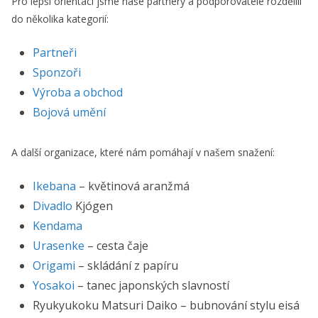
Pro lepší orientaci jsme naše partnery a podporovatele rozdělili
do několika kategorií:
Partneři
Sponzoři
Výroba a obchod
Bojová umění
A další organizace, které nám pomáhají v našem snažení:
Ikebana
– květinová aranžmá
Divadlo
Kjógen
Kendama
Urasenke
– cesta čaje
Origami
– skládání z papíru
Yosakoi
– tanec japonských slavností
Ryukyukoku Matsuri Daiko – bubnování stylu eisá