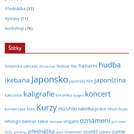
Přednáška
(33)
Výstavy
(11)
workshop
(76)
Štítky
hudba
hanami
botanická zahrada
festival
film
džiuta-mai
Japonsko
ikebana
japonština
japonský film
koncert
kaligrafie
kakizome
keramika
kjógen
Kurzy
mizuhiki
nabídka práce
konverzace
koto
nihon buyo
oznámení
nihongo benron taikai
origami
okinawa
porcelán
přednáška
soutěž
sumie
shamisen
stánky
PSSG
přednes
sadó