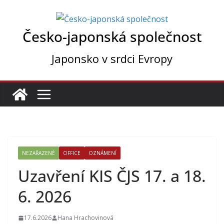
Přeskočit
na
Česko-japonská společnost
obsah
Japonsko v srdci Evropy
NEZAŘAZENÉ
OFFICE
OZNÁMENÍ
Uzavření KIS ČJS 17. a 18.
6. 2026
17.6.2026
Hana Hrachovinová