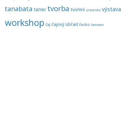
tvorba
tanabata
výstava
tanec
tvoření
urasenke
workshop
čajový obřad
čaj
česko
šamisen