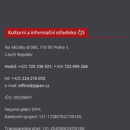
Kulturní a informační středisko ČJS
Na Můstku 8/380, 110 00 Praha 1,
Czech Republic
mobil
:
+
420
725 336 921
; +420
722 099 268
tel: +420
224 216 032
e-mail:
office@japan.cz
IČO: 00539651
Nejsme plátci DPH.
Bankovní spojení: 131-1728070217/0100
Transparentní účet: 131-2045900247/0100