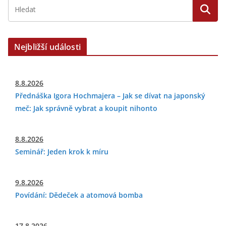
Nejbližší události
8.8.2026
Přednáška Igora Hochmajera – Jak se dívat na japonský
meč: Jak správně vybrat a koupit nihonto
8.8.2026
Seminář: Jeden krok k míru
9.8.2026
Povídání: Dědeček a atomová bomba
17.8.2026