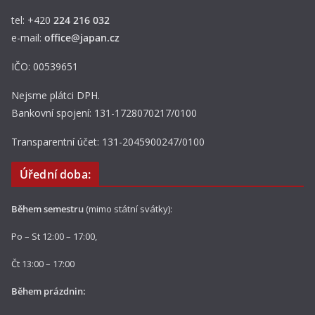
tel: +420
224 216 032
e-mail:
office@japan.cz
IČO: 00539651
Nejsme plátci DPH.
Bankovní spojení: 131-1728070217/0100
Transparentní účet: 131-2045900247/0100
Úřední doba:
Během semestru
(mimo státní svátky):
Po – St 12:00 – 17:00,
Čt 13:00 – 17:00
Během prázdnin: