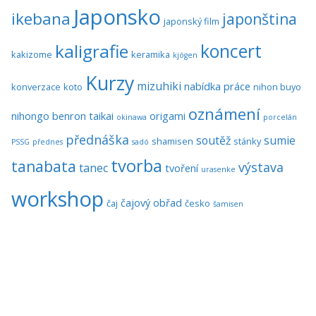
Japonsko
ikebana
japonština
japonský film
koncert
kaligrafie
kakizome
keramika
kjógen
Kurzy
mizuhiki
nabídka práce
konverzace
koto
nihon buyo
oznámení
nihongo benron taikai
origami
okinawa
porcelán
přednáška
soutěž
sumie
shamisen
stánky
PSSG
přednes
sadó
tvorba
tanabata
výstava
tanec
tvoření
urasenke
workshop
čajový obřad
čaj
česko
šamisen