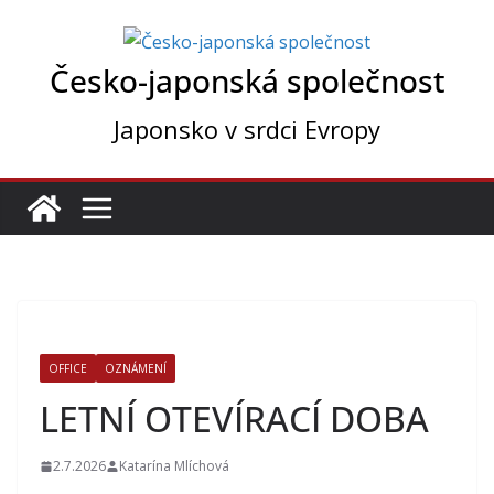
Přeskočit
na
Česko-japonská společnost
obsah
Japonsko v srdci Evropy
OFFICE
OZNÁMENÍ
LETNÍ OTEVÍRACÍ DOBA
2.7.2026
Katarína Mlíchová