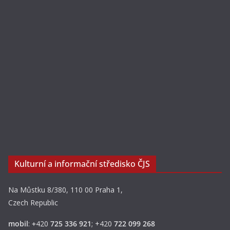
Kulturní a informační středisko ČJS
Na Můstku 8/380, 110 00 Praha 1,
Czech Republic
mobil
:
+
420
725 336 921
; +420
722 099 268