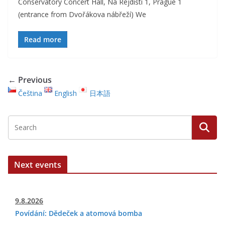
Conservatory Concert Hall, Na Rejdišti 1, Prague 1
(entrance from Dvořákova nábřeží) We
Read more
← Previous
Čeština
English
日本語
Next events
9.8.2026
Povídání: Dědeček a atomová bomba