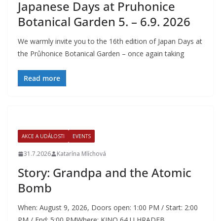
Japanese Days at Pruhonice
Botanical Garden 5. – 6.9. 2026
We warmly invite you to the 16th edition of Japan Days at
the Průhonice Botanical Garden – once again taking
Read more
AKCE A UDÁLOSTI
EVENTS
31.7.2026
Katarína Mlíchová
Story: Grandpa and the Atomic
Bomb
When: August 9, 2026, Doors open: 1:00 PM / Start: 2:00
PM / End: 5:00 PMWhere: KINO 64 U HRADEB,