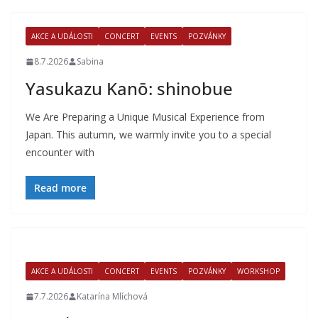
AKCE A UDÁLOSTI
CONCERT
EVENTS
POZVÁNKY
8.7.2026
Sabina
Yasukazu Kanō: shinobue
We Are Preparing a Unique Musical Experience from
Japan. This autumn, we warmly invite you to a special
encounter with
Read more
AKCE A UDÁLOSTI
CONCERT
EVENTS
POZVÁNKY
WORKSHOP
7.7.2026
Katarína Mlíchová