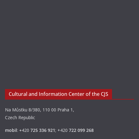
Cultural and Information Center of the CJS
Na Můstku 8/380, 110 00 Praha 1,
Czech Republic
mobil
:
+
420
725 336 921
; +420
722 099 268