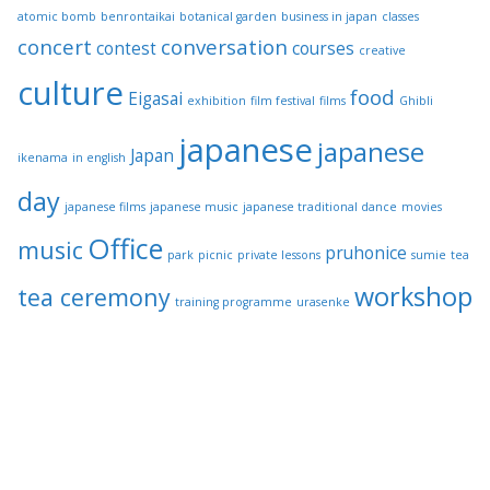
atomic bomb
benrontaikai
botanical garden
business in japan
classes
concert
conversation
contest
courses
creative
culture
food
Eigasai
exhibition
film festival
films
Ghibli
japanese
japanese
Japan
ikenama
in english
day
japanese films
japanese music
japanese traditional dance
movies
Office
music
pruhonice
park
picnic
private lessons
sumie
tea
workshop
tea ceremony
training programme
urasenke