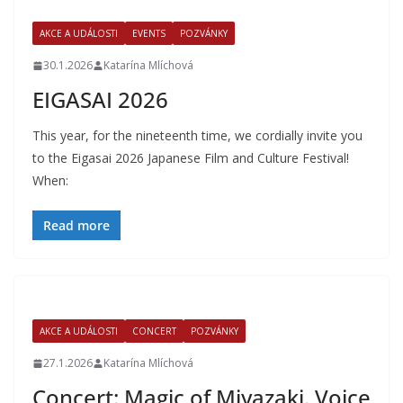
AKCE A UDÁLOSTI
EVENTS
POZVÁNKY
30.1.2026
Katarína Mlíchová
EIGASAI 2026
This year, for the nineteenth time, we cordially invite you
to the Eigasai 2026 Japanese Film and Culture Festival!
When:
Read more
AKCE A UDÁLOSTI
CONCERT
POZVÁNKY
27.1.2026
Katarína Mlíchová
Concert: Magic of Miyazaki. Voice