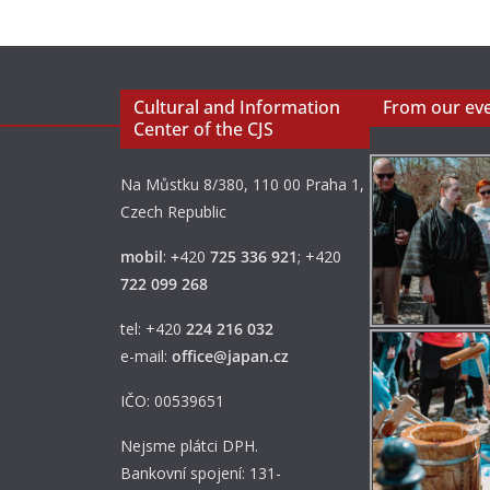
Cultural and Information
From our ev
Center of the CJS
Na Můstku 8/380, 110 00 Praha 1,
Czech Republic
mobil
:
+
420
725 336 921
; +420
722 099 268
tel: +420
224 216 032
e-mail:
office@japan.cz
IČO: 00539651
Nejsme plátci DPH.
Bankovní spojení: 131-