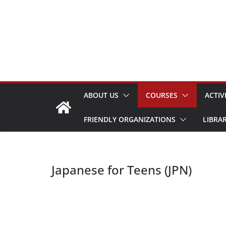
Skip
to
content
ABOUT US
COURSES
ACTIV
FRIENDLY ORGANIZATIONS
LIBRA
Japanese for Teens (JPN)