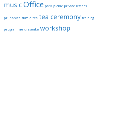
Office
music
park
picnic
private lessons
tea ceremony
pruhonice
sumie
tea
training
workshop
programme
urasenke