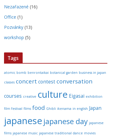
Nezařazené
(16)
Office
(1)
Pozvánky
(13)
workshop
(5)
Tags
atomic bomb
benrontaikai
botanical garden
business in japan
concert
conversation
contest
classes
culture
courses
Eigasai
creative
exhibition
food
Japan
film festival
films
Ghibli
ikenama
in english
japanese
japanese day
japanese
films
japanese music
japanese traditional dance
movies