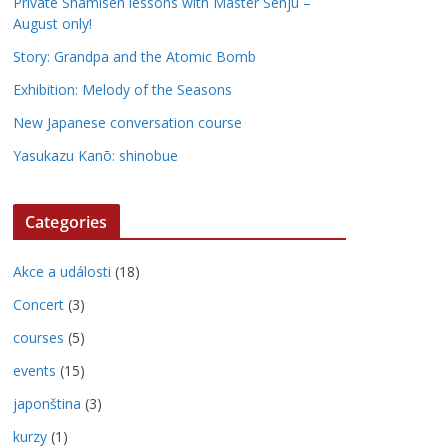
Private Shamisen lessons with Master Senju –
August only!
Story: Grandpa and the Atomic Bomb
Exhibition: Melody of the Seasons
New Japanese conversation course
Yasukazu Kanō: shinobue
Categories
Akce a události
(18)
Concert
(3)
courses
(5)
events
(15)
japonština
(3)
kurzy
(1)