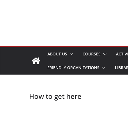
Skip
to
content
ABOUT US
COURSES
ACTIV
FRIENDLY ORGANIZATIONS
LIBRA
How to get here