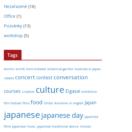
Nezařazené
(16)
Office
(1)
Pozvánky
(13)
workshop
(5)
Tags
atomic bomb
benrontaikai
botanical garden
business in japan
concert
conversation
contest
classes
culture
courses
Eigasai
creative
exhibition
food
Japan
film festival
films
Ghibli
ikenama
in english
japanese
japanese day
japanese
films
japanese music
japanese traditional dance
movies