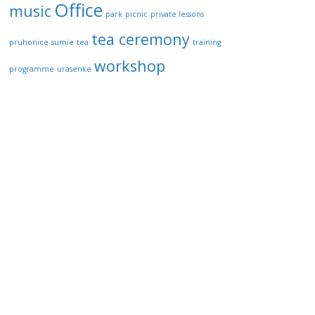
Office
music
park
picnic
private lessons
tea ceremony
pruhonice
sumie
tea
training
workshop
programme
urasenke