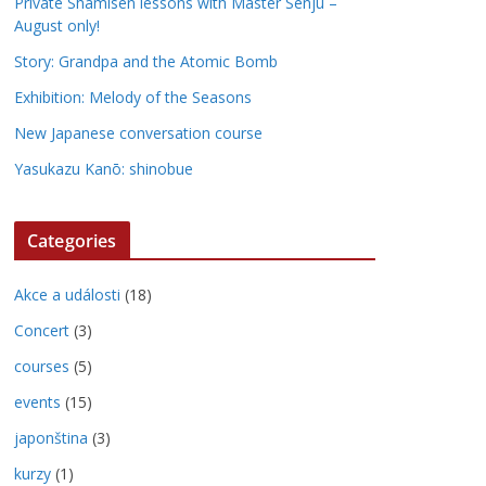
Private Shamisen lessons with Master Senju –
August only!
Story: Grandpa and the Atomic Bomb
Exhibition: Melody of the Seasons
New Japanese conversation course
Yasukazu Kanō: shinobue
Categories
Akce a události
(18)
Concert
(3)
courses
(5)
events
(15)
japonština
(3)
kurzy
(1)