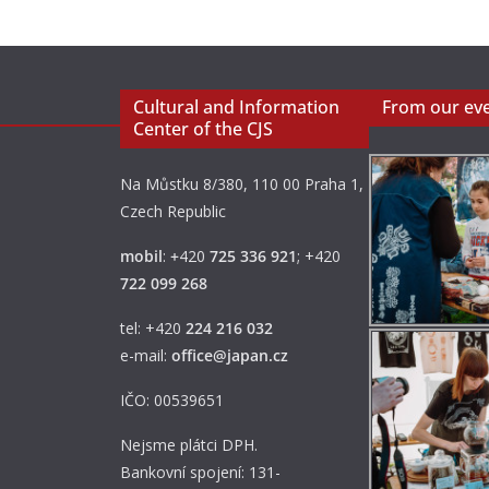
Cultural and Information
From our ev
Center of the CJS
Na Můstku 8/380, 110 00 Praha 1,
Czech Republic
mobil
:
+
420
725 336 921
; +420
722 099 268
tel: +420
224 216 032
e-mail:
office@japan.cz
IČO: 00539651
Nejsme plátci DPH.
Bankovní spojení: 131-