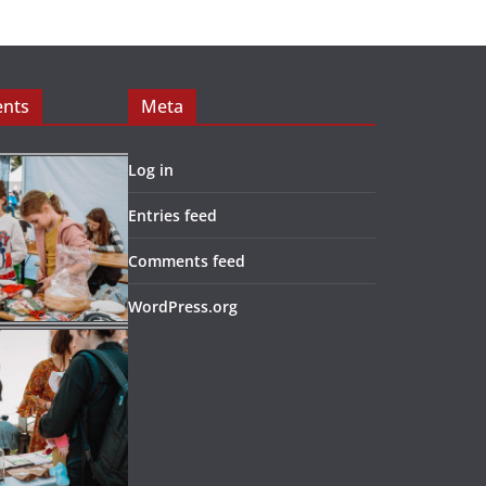
ents
Meta
Log in
Entries feed
Comments feed
WordPress.org