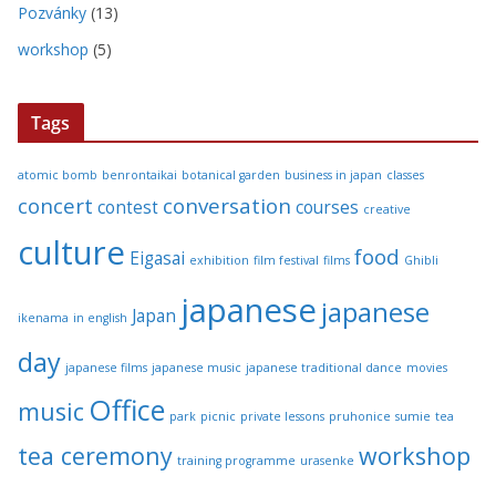
Pozvánky
(13)
workshop
(5)
Tags
atomic bomb
benrontaikai
botanical garden
business in japan
classes
concert
conversation
contest
courses
creative
culture
food
Eigasai
exhibition
film festival
films
Ghibli
japanese
japanese
Japan
ikenama
in english
day
japanese films
japanese music
japanese traditional dance
movies
Office
music
park
picnic
private lessons
pruhonice
sumie
tea
tea ceremony
workshop
training programme
urasenke