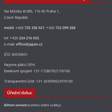
Na Můstku 8/380, 110 00 Praha 1,
Czech Republic
mobil
:
+
420
725 336 921
; +420
722 099 268
tel: +420
224 216 032
e-mail:
office@japan.cz
IČO: 00539651
Nejsme plátci DPH.
Bankovní spojení: 131-1728070217/0100
Transparentní účet: 131-2045900247/0100
Úřední doba:
Během semestru
(mimo státní svátky):