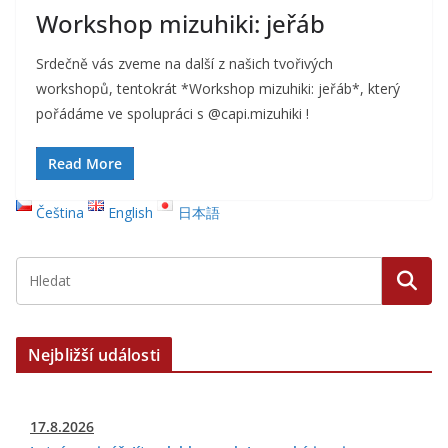
Workshop mizuhiki: jeřáb
Srdečně vás zveme na další z našich tvořivých
workshopů, tentokrát *Workshop mizuhiki: jeřáb*, který
pořádáme ve spolupráci s @capi.mizuhiki !
Read More
Čeština
English
日本語
Nejbližší události
17.8.2026