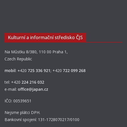
Kulturní a informační středisko ČJS
Na Můstku 8/380, 110 00 Praha 1,
Czech Republic
mobil
:
+
420
725 336 921
; +420
722 099 268
tel: +420
224 216 032
e-mail:
office@japan.cz
IČO: 00539651
Nejsme plátci DPH.
Bankovní spojení: 131-1728070217/0100