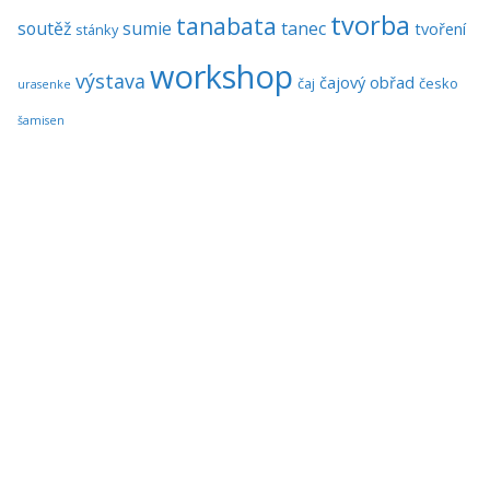
tvorba
tanabata
soutěž
sumie
tanec
tvoření
stánky
workshop
výstava
čajový obřad
čaj
česko
urasenke
šamisen