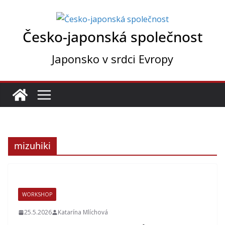
Přeskočit
na
Česko-japonská společnost
obsah
Japonsko v srdci Evropy
mizuhiki
WORKSHOP
25.5.2026
Katarína Mlíchová