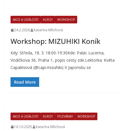
AKCE A UDÁLOSTI
KURZY
WORKSHOP
24.2.2026
Katarína Mlíchová
Workshop: MIZUHIKI Koník
Kdy: Středa, 18. 3. 18:00-19:30Kde: Palác Lucerna,
Vodičkova 36, Praha 1, popis cesty zde.Lektorka: Květa
Capaliniová (@capi.mizuhiki) V Japonsku se
Read More
AKCE A UDÁLOSTI
KURZY
POZVÁNKY
WORKSHOP
16.10.2025
Katarína Mlíchová