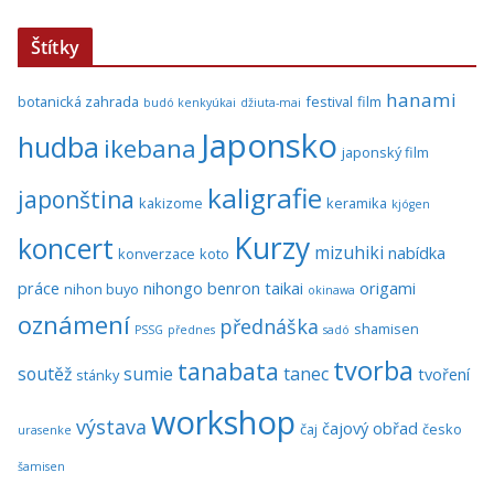
Štítky
hanami
botanická zahrada
festival
film
budó kenkyúkai
džiuta-mai
Japonsko
hudba
ikebana
japonský film
kaligrafie
japonština
kakizome
keramika
kjógen
Kurzy
koncert
mizuhiki
nabídka
konverzace
koto
práce
nihongo benron taikai
origami
nihon buyo
okinawa
oznámení
přednáška
shamisen
PSSG
přednes
sadó
tvorba
tanabata
soutěž
sumie
tanec
tvoření
stánky
workshop
výstava
čajový obřad
čaj
česko
urasenke
šamisen