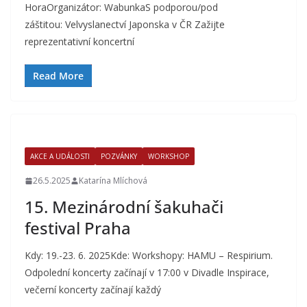
HoraOrganizátor: WabunkaS podporou/pod
záštitou: Velvyslanectví Japonska v ČR Zažijte
reprezentativní koncertní
Read More
AKCE A UDÁLOSTI
POZVÁNKY
WORKSHOP
26.5.2025
Katarína Mlíchová
15. Mezinárodní šakuhači
festival Praha
Kdy: 19.-23. 6. 2025Kde: Workshopy: HAMU – Respirium.
Odpolední koncerty začínají v 17:00 v Divadle Inspirace,
večerní koncerty začínají každý