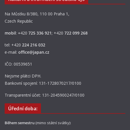
Na Můstku 8/380, 110 00 Praha 1,
Czech Republic
mobil
:
+
420
725 336 921
; +420
722 099 268
tel: +420
224 216 032
e-mail:
office@japan.cz
IČO: 00539651
Nejsme plátci DPH.
Bankovní spojení: 131-1728070217/0100
Transparentní účet: 131-2045900247/0100
Úřední doba:
Během semestru
(mimo státní svátky):