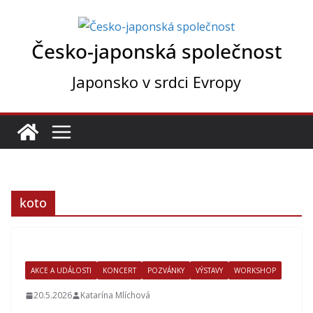
Přeskočit
na
Česko-japonská společnost
obsah
Japonsko v srdci Evropy
koto
AKCE A UDÁLOSTI
KONCERT
POZVÁNKY
VÝSTAVY
WORKSHOP
20.5.2026
Katarína Mlíchová