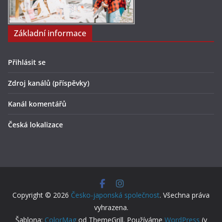
Základní informace
Přihlásit se
Zdroj kanálů (příspěvky)
Kanál komentářů
Česká lokalizace
Copyright © 2026
Česko-japonská společnost
. Všechna práva
vyhrazena.
Šablona:
ColorMag
od ThemeGrill. Používáme
WordPress
(v