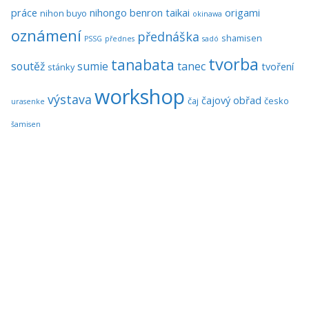
práce
nihongo benron taikai
origami
nihon buyo
okinawa
oznámení
přednáška
shamisen
PSSG
přednes
sadó
tvorba
tanabata
soutěž
sumie
tanec
tvoření
stánky
workshop
výstava
čajový obřad
čaj
česko
urasenke
šamisen