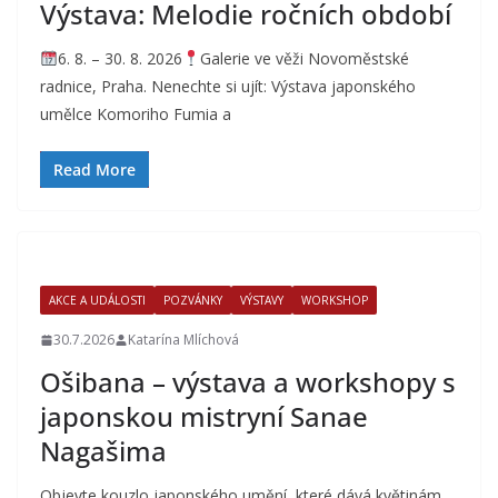
Výstava: Melodie ročních období
6. 8. – 30. 8. 2026
Galerie ve věži Novoměstské
radnice, Praha. Nenechte si ujít: Výstava japonského
umělce Komoriho Fumia a
Read More
AKCE A UDÁLOSTI
POZVÁNKY
VÝSTAVY
WORKSHOP
30.7.2026
Katarína Mlíchová
Ošibana – výstava a workshopy s
japonskou mistryní Sanae
Nagašima
Objevte kouzlo japonského umění, které dává květinám