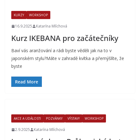
KURZY
WORKSHOP
16.9.2025
Katarína Mlíchová
Kurz IKEBANA pro začátečníky
Baví vás aranžování a rádi byste věděli jak na to v
japonském stylu?Máte v zahradě kvítka a přemýšlíte, že
byste
Read More
AKCE A UDÁLOSTI
POZVÁNKY
VÝSTAVY
WORKSHOP
2.9.2025
Katarína Mlíchová