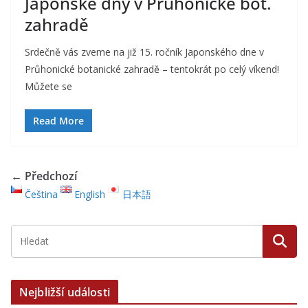
Japonské dny v Průhonické bot.
zahradě
Srdečně vás zveme na již 15. ročník Japonského dne v
Průhonické botanické zahradě – tentokrát po celý víkend!
Můžete se
Read More
← Předchozí
Čeština
English
日本語
Nejbližší události