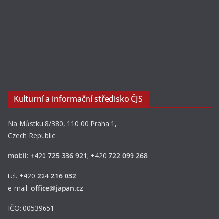
Kulturní a informační středisko ČJS
Na Můstku 8/380, 110 00 Praha 1,
Czech Republic
mobil
:
+
420
725 336 921
; +420
722 099 268
tel: +420
224 216 032
e-mail:
office@japan.cz
IČO: 00539651