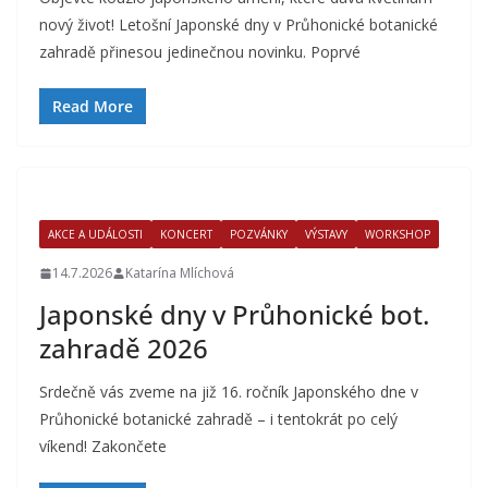
nový život! Letošní Japonské dny v Průhonické botanické
zahradě přinesou jedinečnou novinku. Poprvé
Read More
AKCE A UDÁLOSTI
KONCERT
POZVÁNKY
VÝSTAVY
WORKSHOP
14.7.2026
Katarína Mlíchová
Japonské dny v Průhonické bot.
zahradě 2026
Srdečně vás zveme na již 16. ročník Japonského dne v
Průhonické botanické zahradě – i tentokrát po celý
víkend! Zakončete