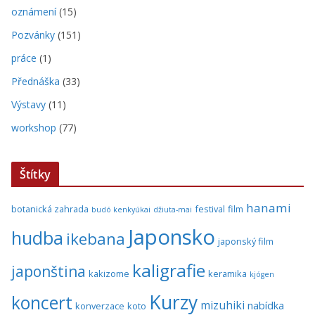
oznámení
(15)
Pozvánky
(151)
práce
(1)
Přednáška
(33)
Výstavy
(11)
workshop
(77)
Štítky
hanami
botanická zahrada
festival
film
budó kenkyúkai
džiuta-mai
Japonsko
hudba
ikebana
japonský film
kaligrafie
japonština
kakizome
keramika
kjógen
Kurzy
koncert
mizuhiki
nabídka
konverzace
koto