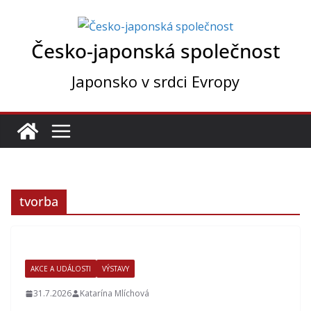
Přeskočit
na
Česko-japonská společnost
obsah
Japonsko v srdci Evropy
tvorba
AKCE A UDÁLOSTI
VÝSTAVY
31.7.2026
Katarína Mlíchová