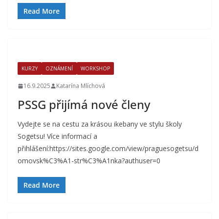
Read More
KURZY
OZNÁMENÍ
WORKSHOP
16.9.2025
Katarína Mlíchová
PSSG přijímá nové členy
Vydejte se na cestu za krásou ikebany ve stylu školy
Sogetsu! Více informací a
přihlášení:https://sites.google.com/view/praguesogetsu/d
omovsk%C3%A1-str%C3%A1nka?authuser=0
Read More