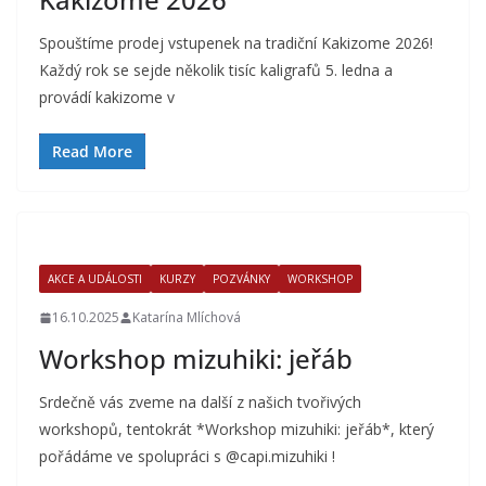
Spouštíme prodej vstupenek na tradiční Kakizome 2026!
Každý rok se sejde několik tisíc kaligrafů 5. ledna a
provádí kakizome v
Read More
AKCE A UDÁLOSTI
KURZY
POZVÁNKY
WORKSHOP
16.10.2025
Katarína Mlíchová
Workshop mizuhiki: jeřáb
Srdečně vás zveme na další z našich tvořivých
workshopů, tentokrát *Workshop mizuhiki: jeřáb*, který
pořádáme ve spolupráci s @capi.mizuhiki !