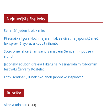
Nejnovější příspěvky
Seminář: Jeden krok k míru
Přednáška Igora Hochmajera – Jak se dívat na japonský meč:
Jak správně vybrat a koupit nihonto
Soukromé lekce Shamisenu s mistrem Senjuem – pouze v
srpnu!
Japonský soubor Kirakira Hikaru na Mezinárodním folklorním
festivalu Červený Kostelec
Letní seminář „Jít nalehko aneb Japonské inspirace“
Rubriky
Akce a události
(134)