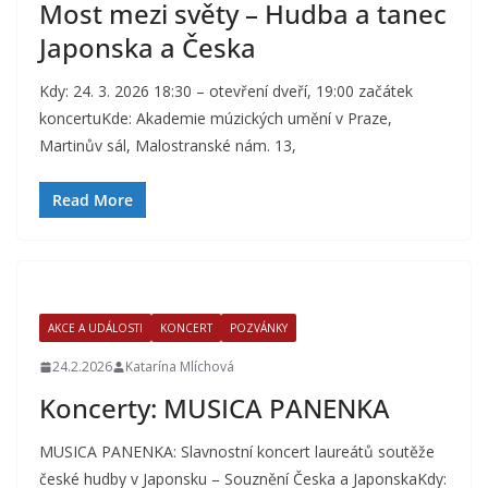
Most mezi světy – Hudba a tanec
Japonska a Česka
Kdy: 24. 3. 2026 18:30 – otevření dveří, 19:00 začátek
koncertuKde: Akademie múzických umění v Praze,
Martinův sál, Malostranské nám. 13,
Read More
AKCE A UDÁLOSTI
KONCERT
POZVÁNKY
24.2.2026
Katarína Mlíchová
Koncerty: MUSICA PANENKA
MUSICA PANENKA: Slavnostní koncert laureátů soutěže
české hudby v Japonsku – Souznění Česka a JaponskaKdy: