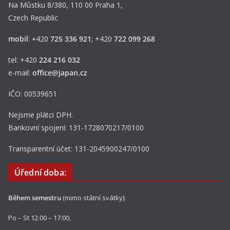
Na Můstku 8/380, 110 00 Praha 1,
Czech Republic
mobil
:
+
420
725 336 921
; +420
722 099 268
tel: +420
224 216 032
e-mail:
office@japan.cz
IČO: 00539651
Nejsme plátci DPH.
Bankovní spojení: 131-1728070217/0100
Transparentní účet: 131-2045900247/0100
Úřední doba:
Během semestru
(mimo státní svátky):
Po – St 12:00 – 17:00,