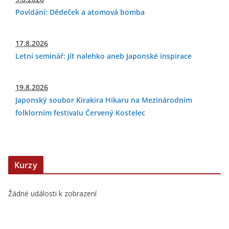
Povídání: Dědeček a atomová bomba
17.8.2026
Letní seminář: Jít nalehko aneb Japonské inspirace
19.8.2026
Japonský soubor Kirakira Hikaru na Mezinárodním
folklorním festivalu Červený Kostelec
Kurzy
Žádné události k zobrazení