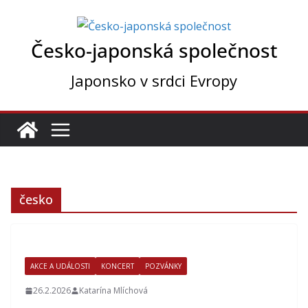
Přeskočit
na
Česko-japonská společnost
obsah
Japonsko v srdci Evropy
česko
AKCE A UDÁLOSTI
KONCERT
POZVÁNKY
26.2.2026
Katarína Mlíchová