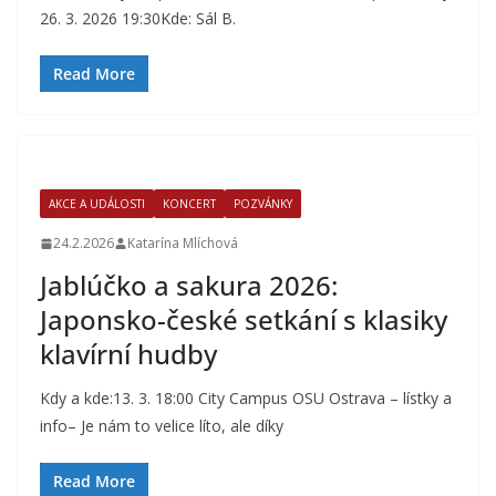
26. 3. 2026 19:30Kde: Sál B.
Read More
AKCE A UDÁLOSTI
KONCERT
POZVÁNKY
24.2.2026
Katarína Mlíchová
Jablúčko a sakura 2026:
Japonsko-české setkání s klasiky
klavírní hudby
Kdy a kde:13. 3. 18:00 City Campus OSU Ostrava – lístky a
info– Je nám to velice líto, ale díky
Read More