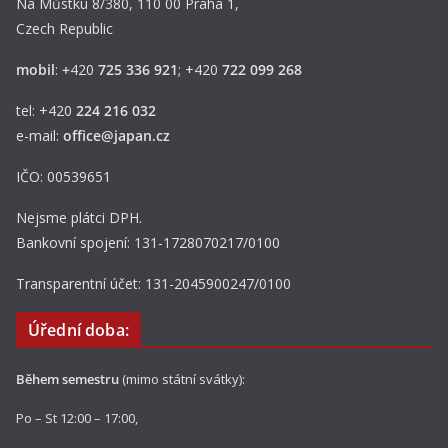
Na Můstku 8/380, 110 00 Praha 1,
Czech Republic
mobil
:
+
420
725 336 921
; +420
722 099 268
tel: +420
224 216 032
e-mail:
office@japan.cz
IČO: 00539651
Nejsme plátci DPH.
Bankovní spojení: 131-1728070217/0100
Transparentní účet: 131-2045900247/0100
Úřední doba:
Během semestru
(mimo státní svátky):
Po – St 12:00 – 17:00,