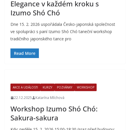
Elegance v každém kroku s
Izumo Shó Chó
Dne 15. 2. 2026 uspořádala Česko-japonská společnost
ve spolupráci s paní Izumo Shó Chó taneční workshop
tradičního japonského tance pro
Read More
AKCE A UDÁLOSTI
KURZY
POZVÁNKY
WORKSHOP
22.12.2025
Katarína Mlíchová
Workshop Izumo Shó Chó:
Sakura-sakura
Kdy: neděle 15. 2. 2026 15:00-18:30 (sraz před budovou: