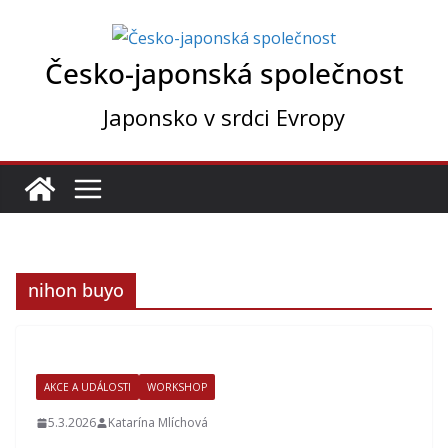
Přeskočit
na
Česko-japonská společnost
obsah
Japonsko v srdci Evropy
nihon buyo
AKCE A UDÁLOSTI
WORKSHOP
5.3.2026
Katarína Mlíchová