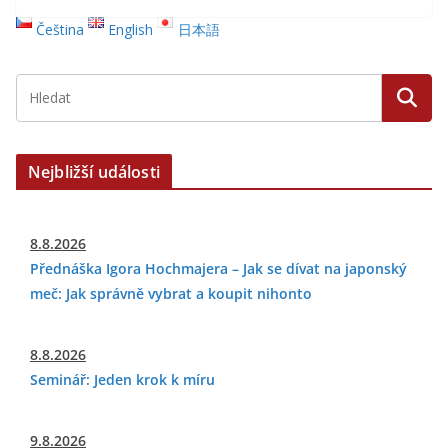
Čeština
English
日本語
Nejbližší události
8.8.2026
Přednáška Igora Hochmajera – Jak se dívat na japonský
meč: Jak správně vybrat a koupit nihonto
8.8.2026
Seminář: Jeden krok k míru
9.8.2026