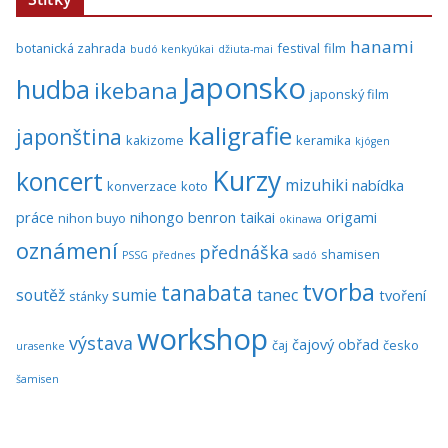
hanami
botanická zahrada
festival
film
budó kenkyúkai
džiuta-mai
Japonsko
hudba
ikebana
japonský film
kaligrafie
japonština
kakizome
keramika
kjógen
Kurzy
koncert
mizuhiki
nabídka
konverzace
koto
práce
nihongo benron taikai
origami
nihon buyo
okinawa
oznámení
přednáška
shamisen
PSSG
přednes
sadó
tvorba
tanabata
soutěž
sumie
tanec
tvoření
stánky
workshop
výstava
čajový obřad
čaj
česko
urasenke
šamisen