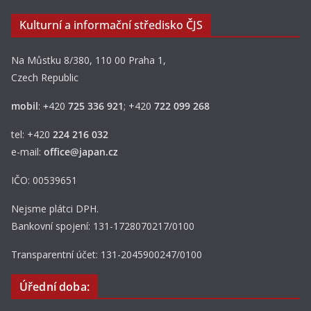
Kulturní a informační středisko ČJS
Na Můstku 8/380, 110 00 Praha 1,
Czech Republic
mobil
:
+
420
725 336 921
; +420
722 099 268
tel: +420
224 216 032
e-mail:
office@japan.cz
IČO: 00539651
Nejsme plátci DPH.
Bankovní spojení: 131-1728070217/0100
Transparentní účet: 131-2045900247/0100
Úřední doba: