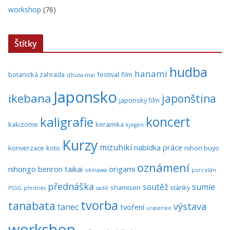
workshop
(76)
Štítky
hudba
hanami
botanická zahrada
festival
film
džiuta-mai
Japonsko
ikebana
japonština
japonský film
koncert
kaligrafie
kakizome
keramika
kjógen
Kurzy
mizuhiki
nabídka práce
konverzace
koto
nihon buyo
oznámení
nihongo benron taikai
origami
okinawa
porcelán
přednáška
soutěž
sumie
shamisen
stánky
PSSG
přednes
sadó
tvorba
tanabata
výstava
tanec
tvoření
urasenke
workshop