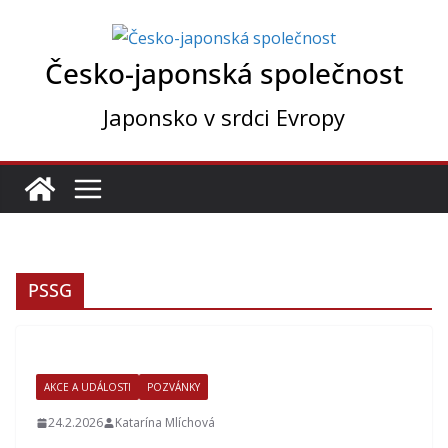
Přeskočit
na
Česko-japonská společnost
obsah
Japonsko v srdci Evropy
PSSG
AKCE A UDÁLOSTI
POZVÁNKY
24.2.2026
Katarína Mlíchová