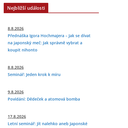
Nejbližší události
8.8.2026
Přednáška Igora Hochmajera – Jak se dívat
na japonský meč: Jak správně vybrat a
koupit nihonto
8.8.2026
Seminář: Jeden krok k míru
9.8.2026
Povídání: Dědeček a atomová bomba
17.8.2026
Letní seminář: Jít nalehko aneb Japonské