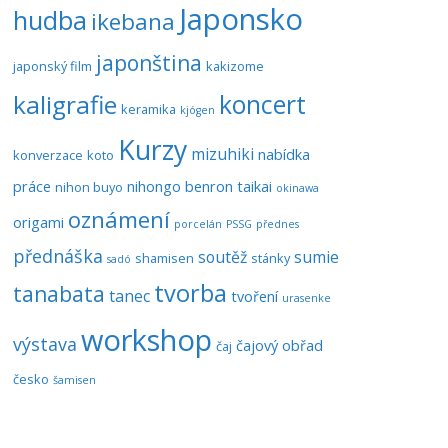
Japonsko
hudba
ikebana
japonština
japonský film
kakizome
koncert
kaligrafie
keramika
kjógen
Kurzy
mizuhiki
nabídka
konverzace
koto
práce
nihongo benron taikai
nihon buyo
okinawa
oznámení
origami
porcelán
PSSG
přednes
přednáška
soutěž
sumie
shamisen
stánky
sadó
tvorba
tanabata
tanec
tvoření
urasenke
workshop
výstava
čajový obřad
čaj
česko
šamisen