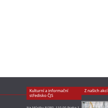
Kulturní a informační
Z našich akcí
středisko ČJS
Na Můstku 8/380, 110 00 Praha 1,