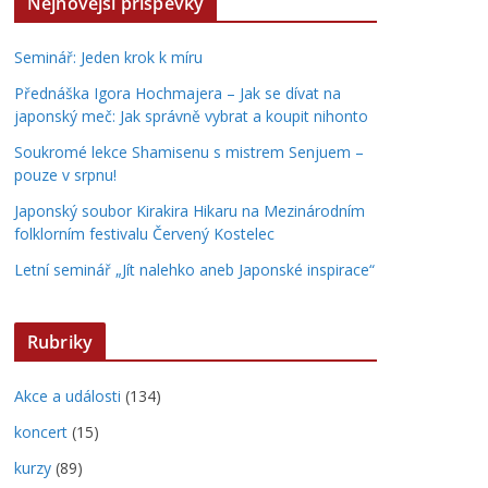
Nejnovější příspěvky
Seminář: Jeden krok k míru
Přednáška Igora Hochmajera – Jak se dívat na
japonský meč: Jak správně vybrat a koupit nihonto
Soukromé lekce Shamisenu s mistrem Senjuem –
pouze v srpnu!
Japonský soubor Kirakira Hikaru na Mezinárodním
folklorním festivalu Červený Kostelec
Letní seminář „Jít nalehko aneb Japonské inspirace“
Rubriky
Akce a události
(134)
koncert
(15)
kurzy
(89)