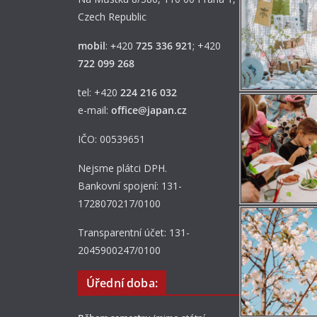
Czech Republic
mobil
:
+
420
725 336 921
; +420
722 099 268
tel: +420
224 216 032
e-mail:
office@japan.cz
IČO: 00539651
Nejsme plátci DPH.
Bankovní spojení: 131-
1728070217/0100
Transparentní účet: 131-
2045900247/0100
Úřední doba: