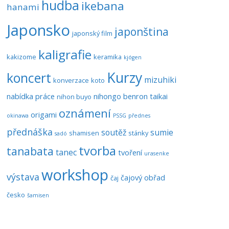
hudba
ikebana
hanami
Japonsko
japonština
japonský film
kaligrafie
kakizome
keramika
kjógen
Kurzy
koncert
mizuhiki
konverzace
koto
nabídka práce
nihongo benron taikai
nihon buyo
oznámení
origami
okinawa
PSSG
přednes
přednáška
soutěž
sumie
shamisen
stánky
sadó
tvorba
tanabata
tanec
tvoření
urasenke
workshop
výstava
čajový obřad
čaj
česko
šamisen