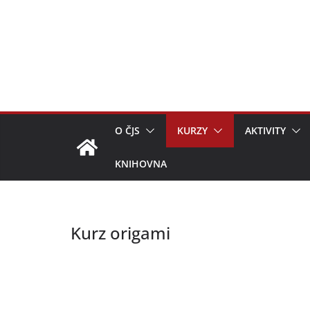
Přeskočit
na
obsah
O ČJS
KURZY
AKTIVITY
KNIHOVNA
Kurz origami