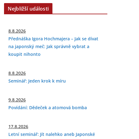
Nejbližší události
8.8.2026
Přednáška Igora Hochmajera – Jak se dívat
na japonský meč: Jak správně vybrat a
koupit nihonto
8.8.2026
Seminář: Jeden krok k míru
9.8.2026
Povídání: Dědeček a atomová bomba
17.8.2026
Letní seminář: Jít nalehko aneb Japonské