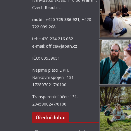
Na Můstku 8/380, 110 00 Praha 1,
Czech Republic
mobil
:
+
420
725 336 921
; +420
722 099 268
tel: +420
224 216 032
e-mail:
office@japan.cz
IČO: 00539651
Nejsme plátci DPH.
Bankovní spojení: 131-
1728070217/0100
Transparentní účet: 131-
2045900247/0100
Úřední doba: