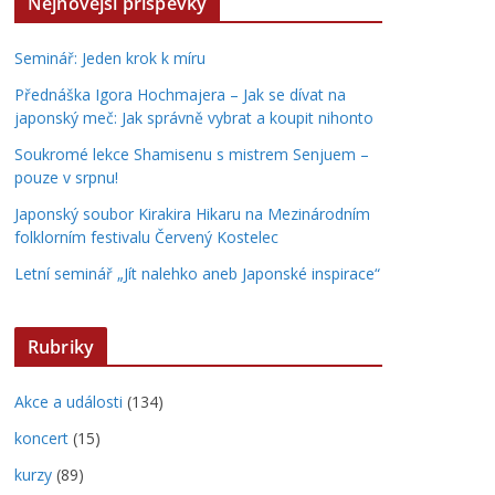
Nejnovější příspěvky
Seminář: Jeden krok k míru
Přednáška Igora Hochmajera – Jak se dívat na
japonský meč: Jak správně vybrat a koupit nihonto
Soukromé lekce Shamisenu s mistrem Senjuem –
pouze v srpnu!
Japonský soubor Kirakira Hikaru na Mezinárodním
folklorním festivalu Červený Kostelec
Letní seminář „Jít nalehko aneb Japonské inspirace“
Rubriky
Akce a události
(134)
koncert
(15)
kurzy
(89)