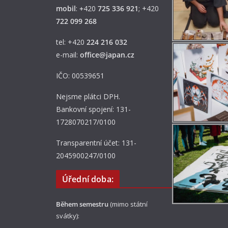
mobil
:
+
420
725 336 921
; +420
722 099 268
tel: +420
224 216 032
e-mail:
office@japan.cz
IČO: 00539651
Nejsme plátci DPH.
Bankovní spojení: 131-
1728070217/0100
Transparentní účet: 131-
2045900247/0100
Úřední doba:
Během semestru
(mimo státní
svátky):