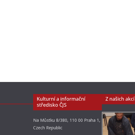
Kulturní a informační
Z našich akcí
středisko ČJS
Na Můstku 8/380, 110 00 Praha 1,
Czech Republic