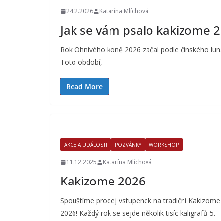
24.2.2026
Katarína Mlíchová
Jak se vám psalo kakizome 
Rok Ohnivého koně 2026 začal podle čínského luná
Toto období,
Read More
AKCE A UDÁLOSTI
POZVÁNKY
WORKSHOP
11.12.2025
Katarína Mlíchová
Kakizome 2026
Spouštíme prodej vstupenek na tradiční Kakizome
2026! Každý rok se sejde několik tisíc kaligrafů 5.