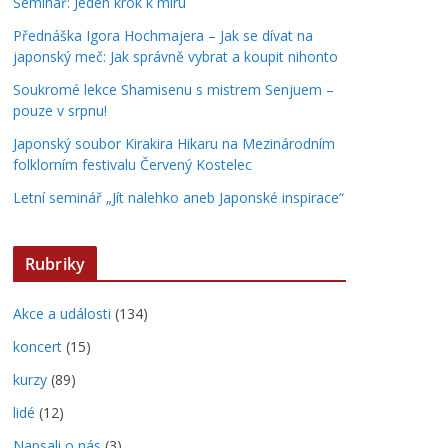
Seminář: Jeden krok k míru
Přednáška Igora Hochmajera – Jak se dívat na
japonský meč: Jak správně vybrat a koupit nihonto
Soukromé lekce Shamisenu s mistrem Senjuem –
pouze v srpnu!
Japonský soubor Kirakira Hikaru na Mezinárodním
folklorním festivalu Červený Kostelec
Letní seminář „Jít nalehko aneb Japonské inspirace“
Rubriky
Akce a události
(134)
koncert
(15)
kurzy
(89)
lidé
(12)
Napsali o nás
(3)