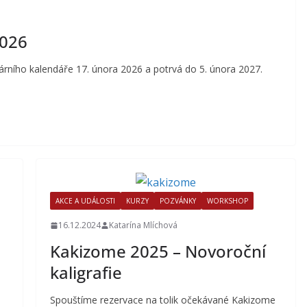
2026
rního kalendáře 17. února 2026 a potrvá do 5. února 2027.
AKCE A UDÁLOSTI
KURZY
POZVÁNKY
WORKSHOP
16.12.2024
Katarína Mlíchová
Kakizome 2025 – Novoroční
kaligrafie
Spouštíme rezervace na tolik očekávané Kakizome