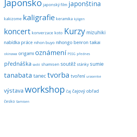
Japonsko
japonština
japonský film
kaligrafie
kakizome
keramika
kjógen
Kurzy
koncert
mizuhiki
konverzace
koto
nabídka práce
nihongo benron taikai
nihon buyo
oznámení
origami
okinawa
PSSG
přednes
přednáška
soutěž
sumie
shamisen
stánky
sadó
tvorba
tanabata
tanec
tvoření
urasenke
workshop
výstava
čajový obřad
čaj
česko
šamisen