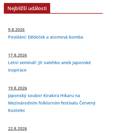
Nejbližší události
9.8.2026
Povídání: Dědeček a atomová bomba
17.8.2026
Letní seminář: Jít nalehko aneb Japonské
inspirace
19.8.2026
Japonský soubor Kirakira Hikaru na
Mezinárodním folklorním festivalu Červený
Kostelec
22.8.2026