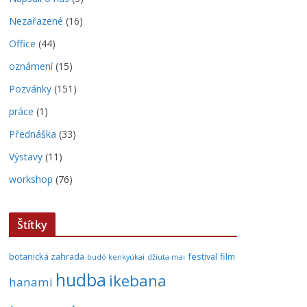
Nezařazené
(16)
Office
(44)
oznámení
(15)
Pozvánky
(151)
práce
(1)
Přednáška
(33)
Výstavy
(11)
workshop
(76)
Štítky
botanická zahrada
festival
film
budó kenkyúkai
džiuta-mai
hudba
ikebana
hanami