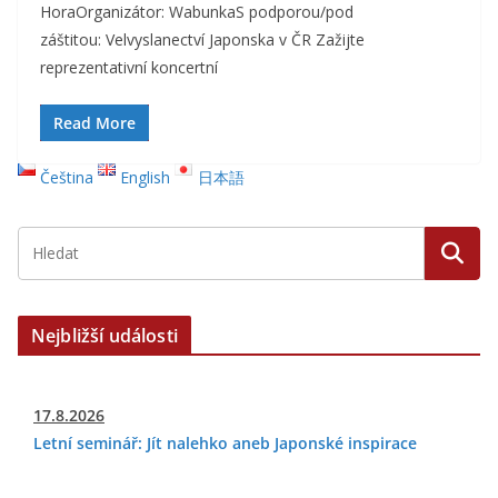
HoraOrganizátor: WabunkaS podporou/pod
záštitou: Velvyslanectví Japonska v ČR Zažijte
reprezentativní koncertní
Read More
Čeština
English
日本語
Nejbližší události
17.8.2026
Letní seminář: Jít nalehko aneb Japonské inspirace