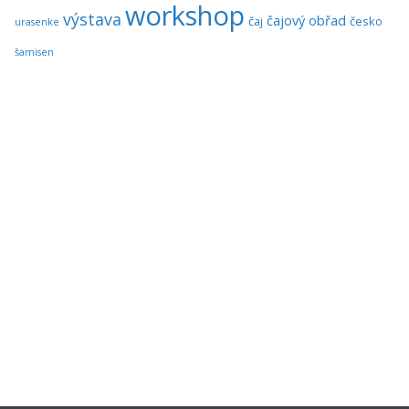
workshop
výstava
čajový obřad
čaj
česko
urasenke
šamisen