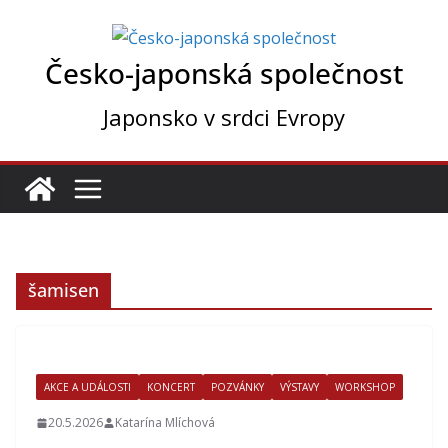
Přeskočit
na
Česko-japonská společnost
obsah
Japonsko v srdci Evropy
šamisen
AKCE A UDÁLOSTI
KONCERT
POZVÁNKY
VÝSTAVY
WORKSHOP
20.5.2026
Katarína Mlíchová