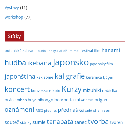
Výstavy
(11)
workshop
(77)
Štítky
hanami
botanická zahrada
festival
film
budó kenkyúkai
džiuta-mai
Japonsko
hudba
ikebana
japonský film
kaligrafie
japonština
kakizome
keramika
kjógen
Kurzy
koncert
mizuhiki
nabídka
konverzace
koto
práce
nihongo benron taikai
origami
nihon buyo
okinawa
oznámení
přednáška
shamisen
PSSG
přednes
sadó
tvorba
tanabata
soutěž
sumie
tanec
tvoření
stánky