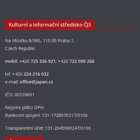
Kulturní a informační středisko ČJS
Na Můstku 8/380, 110 00 Praha 1,
Czech Republic
mobil
:
+
420
725 336 921
; +420
722 099 268
tel: +420
224 216 032
e-mail:
office@japan.cz
IČO: 00539651
Nejsme plátci DPH.
Bankovní spojení: 131-1728070217/0100
Transparentní účet: 131-2045900247/0100