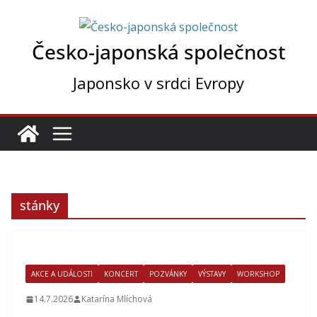
Přeskočit
na
Česko-japonská společnost
obsah
Japonsko v srdci Evropy
stánky
AKCE A UDÁLOSTI
KONCERT
POZVÁNKY
VÝSTAVY
WORKSHOP
14.7.2026
Katarína Mlíchová