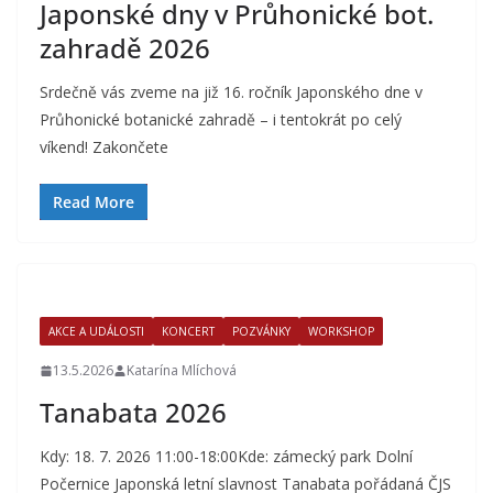
Japonské dny v Průhonické bot.
zahradě 2026
Srdečně vás zveme na již 16. ročník Japonského dne v
Průhonické botanické zahradě – i tentokrát po celý
víkend! Zakončete
Read More
AKCE A UDÁLOSTI
KONCERT
POZVÁNKY
WORKSHOP
13.5.2026
Katarína Mlíchová
Tanabata 2026
Kdy: 18. 7. 2026 11:00-18:00Kde: zámecký park Dolní
Počernice Japonská letní slavnost Tanabata pořádaná ČJS