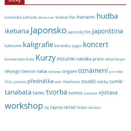
hudba
hanami
botanická zahrada
festival
film
džiuta-mai
Japonsko
ikebana
japonština
japonský film
koncert
kaligrafie
kakizome
keramika
kjógen
Kurzy
mizuhiki
nabídka práce
konverzace
koto
nihon buyo
oznámení
nihongo benron taikai
origami
okinawa
porcelán
přednáška
soutěž
sumie
shamisen
stánky
PSSG
přednes
sadó
tvorba
tanabata
výstava
tanec
tvoření
urasenke
workshop
čajový obřad
čaj
česko
šamisen