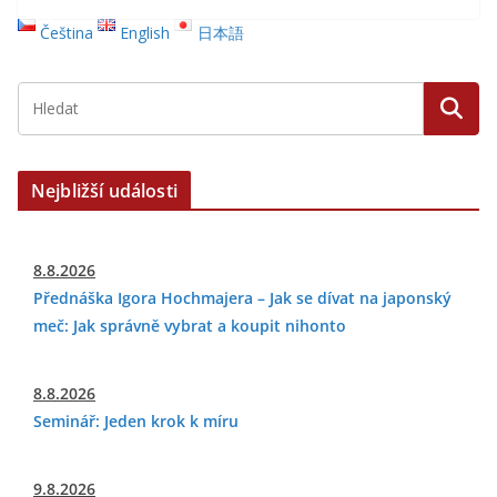
Čeština
English
日本語
Nejbližší události
8.8.2026
Přednáška Igora Hochmajera – Jak se dívat na japonský
meč: Jak správně vybrat a koupit nihonto
8.8.2026
Seminář: Jeden krok k míru
9.8.2026