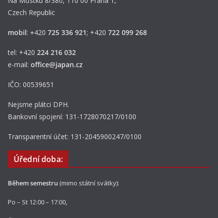
Na Můstku 8/380, 110 00 Praha 1,
Czech Republic
mobil
:
+
420
725 336 921
; +420
722 099 268
tel: +420
224 216 032
e-mail:
office@japan.cz
IČO: 00539651
Nejsme plátci DPH.
Bankovní spojení: 131-1728070217/0100
Transparentní účet: 131-2045900247/0100
Úřední doba:
Během semestru
(mimo státní svátky):
Po – St 12:00 – 17:00,