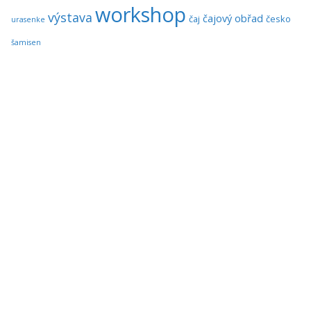
workshop
výstava
čajový obřad
čaj
česko
urasenke
šamisen