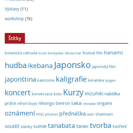
Výstavy
(11)
workshop
(76)
Štítky
hanami
botanická zahrada
festival
film
budó kenkyúkai
džiuta-mai
Japonsko
hudba
ikebana
japonský film
kaligrafie
japonština
kakizome
keramika
kjógen
Kurzy
koncert
mizuhiki
nabídka
konverzace
koto
práce
nihongo benron taikai
origami
nihon buyo
okinawa
oznámení
přednáška
shamisen
PSSG
přednes
sadó
tvorba
tanabata
soutěž
sumie
tanec
tvoření
stánky