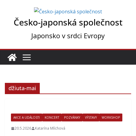
Přeskočit
na
Česko-japonská společnost
obsah
Japonsko v srdci Evropy
džiuta-mai
AKCE A UDÁLOSTI
KONCERT
POZVÁNKY
VÝSTAVY
WORKSHOP
20.5.2026
Katarína Mlíchová