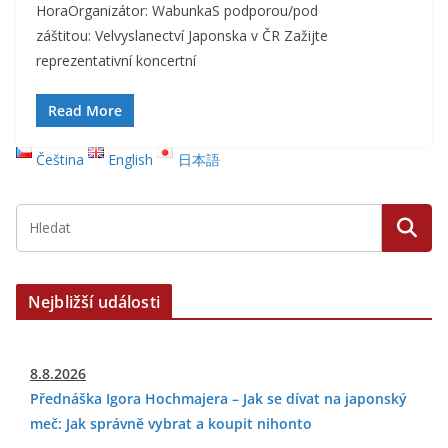
HoraOrganizátor: WabunkaS podporou/pod
záštitou: Velvyslanectví Japonska v ČR Zažijte
reprezentativní koncertní
Read More
Čeština
English
日本語
Nejbližší události
8.8.2026
Přednáška Igora Hochmajera – Jak se dívat na japonský
meč: Jak správně vybrat a koupit nihonto