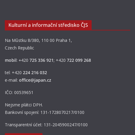
Kulturní a informační středisko ČJS
Na Můstku 8/380, 110 00 Praha 1,
Czech Republic
mobil
:
+
420
725 336 921
; +420
722 099 268
tel: +420
224 216 032
e-mail:
office@japan.cz
IČO: 00539651
Nejsme plátci DPH.
Bankovní spojení: 131-1728070217/0100
Transparentní účet: 131-2045900247/0100