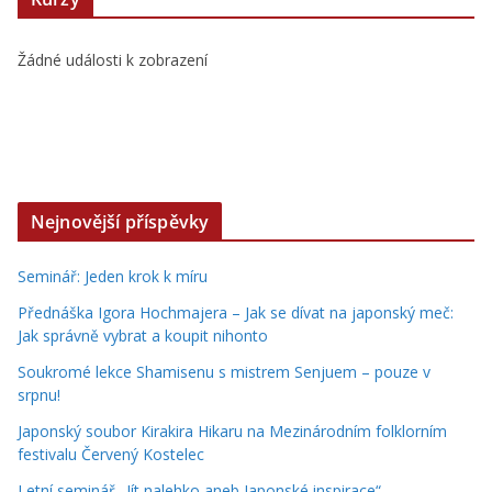
Žádné události k zobrazení
Nejnovější příspěvky
Seminář: Jeden krok k míru
Přednáška Igora Hochmajera – Jak se dívat na japonský meč:
Jak správně vybrat a koupit nihonto
Soukromé lekce Shamisenu s mistrem Senjuem – pouze v
srpnu!
Japonský soubor Kirakira Hikaru na Mezinárodním folklorním
festivalu Červený Kostelec
Letní seminář „Jít nalehko aneb Japonské inspirace“