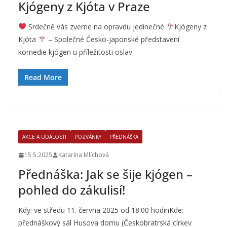
Kjógeny z Kjóta v Praze
Srdečně vás zveme na opravdu jedinečné
Kjógeny z
Kjóta
– Společné Česko-japonské představení
komedie kjógen u příležitosti oslav
Read More
AKCE A UDÁLOSTI
POZVÁNKY
PŘEDNÁŠKA
15.5.2025
Katarína Mlíchová
Přednáška: Jak se šije kjógen –
pohled do zákulisí!
Kdy: ve středu 11. června 2025 od 18:00 hodinKde:
přednáškový sál Husova domu (Českobratrská církev