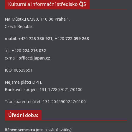
Kulturní a informační středisko ČJS
Na Můstku 8/380, 110 00 Praha 1,
Czech Republic
mobil
:
+
420
725 336 921
; +420
722 099 268
tel: +420
224 216 032
e-mail:
office@japan.cz
IČO: 00539651
Nejsme plátci DPH.
Bankovní spojení: 131-1728070217/0100
Transparentní účet: 131-2045900247/0100
Úřední doba:
Během semestru
(mimo státní svátky):