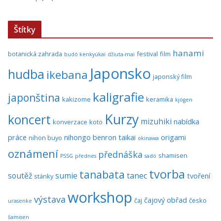
Štítky
hanami
botanická zahrada
festival
film
budó kenkyúkai
džiuta-mai
Japonsko
hudba
ikebana
japonský film
kaligrafie
japonština
kakizome
keramika
kjógen
Kurzy
koncert
mizuhiki
nabídka
konverzace
koto
práce
nihongo benron taikai
origami
nihon buyo
okinawa
oznámení
přednáška
shamisen
PSSG
přednes
sadó
tvorba
tanabata
soutěž
sumie
tanec
tvoření
stánky
workshop
výstava
čajový obřad
čaj
česko
urasenke
šamisen