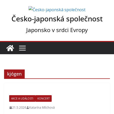
Přeskočit
na
Česko-japonská společnost
obsah
Japonsko v srdci Evropy
kjógen
AKCE A UDÁLOSTI
KONCERT
21.5.2026
Katarína Mlíchová