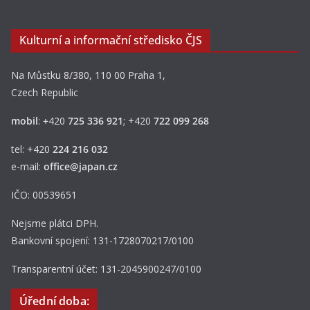
Kulturní a informační středisko ČJS
Na Můstku 8/380, 110 00 Praha 1,
Czech Republic
mobil
:
+
420
725 336 921
; +420
722 099 268
tel: +420
224 216 032
e-mail:
office@japan.cz
IČO: 00539651
Nejsme plátci DPH.
Bankovní spojení: 131-1728070217/0100
Transparentní účet: 131-2045900247/0100
Úřední doba: