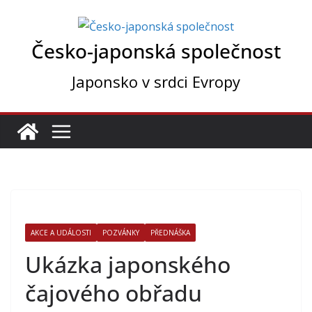
Přeskočit
na
Česko-japonská společnost
obsah
Japonsko v srdci Evropy
AKCE A UDÁLOSTI
POZVÁNKY
PŘEDNÁŠKA
Ukázka japonského
čajového obřadu