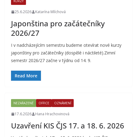
KURZY
25.6.2026
Katarína Mlíchová
Japonština pro začátečníky
2026/27
I v nadcházejícím semestru budeme otevírat nové kurzy
japonštiny pro začátečníky (dospělé i náctileté).Zimní
semestr 2026/27 začne v týdnu od 14. 9.
Read More
NEZAŘAZENÉ
OFFICE
OZNÁMENÍ
17.6.2026
Hana Hrachovinová
Uzavření KIS ČJS 17. a 18. 6. 2026