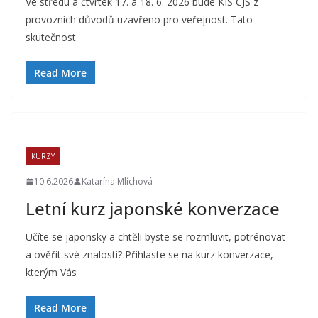
Ve středu a čtvrtek 17. a 18. 6. 2026 bude KIS ČJS z
provozních důvodů uzavřeno pro veřejnost. Tato
skutečnost
Read More
KURZY
10.6.2026
Katarína Mlíchová
Letní kurz japonské konverzace
Učíte se japonsky a chtěli byste se rozmluvit, potrénovat
a ověřit své znalosti? Přihlaste se na kurz konverzace,
kterým Vás
Read More