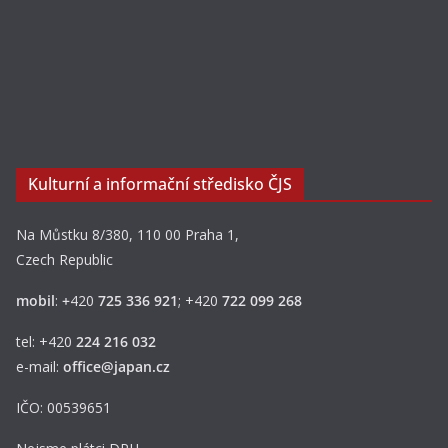
Kulturní a informační středisko ČJS
Na Můstku 8/380, 110 00 Praha 1,
Czech Republic
mobil
:
+
420
725 336 921
; +420
722 099 268
tel: +420
224 216 032
e-mail:
office@japan.cz
IČO: 00539651