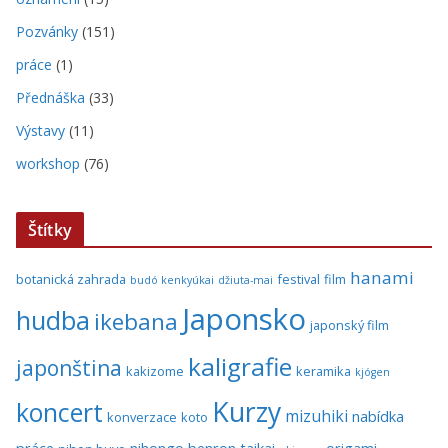
Pozvánky
(151)
práce
(1)
Přednáška
(33)
Výstavy
(11)
workshop
(76)
Štítky
hanami
botanická zahrada
festival
film
budó kenkyúkai
džiuta-mai
Japonsko
hudba
ikebana
japonský film
kaligrafie
japonština
kakizome
keramika
kjógen
Kurzy
koncert
mizuhiki
nabídka
konverzace
koto