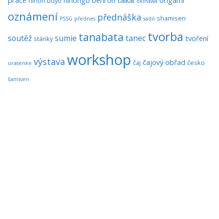
práce
nihongo benron taikai
origami
nihon buyo
okinawa
oznámení
přednáška
shamisen
PSSG
přednes
sadó
tvorba
tanabata
soutěž
sumie
tanec
tvoření
stánky
workshop
výstava
čajový obřad
čaj
česko
urasenke
šamisen