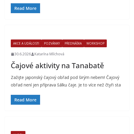
Read More
AKCE A UDÁLOSTI
POZVÁNKY
PŘEDNÁŠKA
WORKSHOP
30.6.2026
Katarína Mlíchová
Čajové aktivity na Tanabatě
Zažijte japonský čajový obřad pod širým nebem! Čajový
obřad není jen příprava šálku čaje. Je to více než čtyři sta
Read More