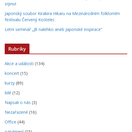
srpnu!
Japonský soubor Kirakira Hikaru na Mezinárodním folklorním
festivalu Červený Kostelec
Letní seminář „Jít nalehko aneb Japonské inspirace“
Rubriky
Akce a události
(134)
koncert
(15)
kurzy
(89)
lidé
(12)
Napsali o nás
(3)
Nezařazené
(16)
Office
(44)
oznámení
(15)