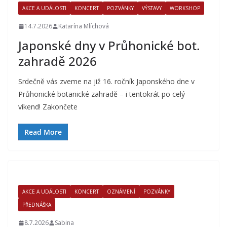
AKCE A UDÁLOSTI
KONCERT
POZVÁNKY
VÝSTAVY
WORKSHOP
14.7.2026
Katarína Mlíchová
Japonské dny v Průhonické bot.
zahradě 2026
Srdečně vás zveme na již 16. ročník Japonského dne v
Průhonické botanické zahradě – i tentokrát po celý
víkend! Zakončete
Read More
AKCE A UDÁLOSTI
KONCERT
OZNÁMENÍ
POZVÁNKY
PŘEDNÁŠKA
8.7.2026
Sabina