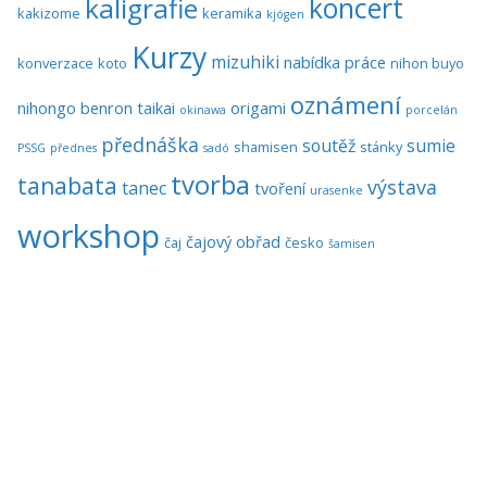
koncert
kaligrafie
kakizome
keramika
kjógen
Kurzy
mizuhiki
nabídka práce
konverzace
koto
nihon buyo
oznámení
nihongo benron taikai
origami
okinawa
porcelán
přednáška
soutěž
sumie
shamisen
stánky
PSSG
přednes
sadó
tvorba
tanabata
výstava
tanec
tvoření
urasenke
workshop
čajový obřad
čaj
česko
šamisen