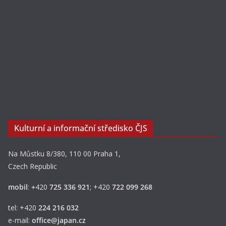
Kulturní a informační středisko ČJS
Na Můstku 8/380, 110 00 Praha 1,
Czech Republic
mobil
:
+
420
725 336 921
; +420
722 099 268
tel: +420
224 216 032
e-mail:
office@japan.cz