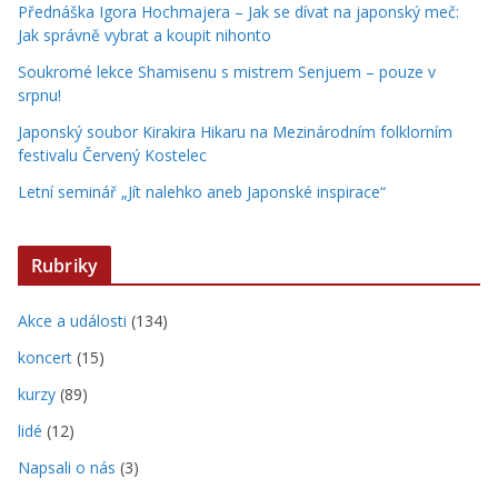
Přednáška Igora Hochmajera – Jak se dívat na japonský meč:
Jak správně vybrat a koupit nihonto
Soukromé lekce Shamisenu s mistrem Senjuem – pouze v
srpnu!
Japonský soubor Kirakira Hikaru na Mezinárodním folklorním
festivalu Červený Kostelec
Letní seminář „Jít nalehko aneb Japonské inspirace“
Rubriky
Akce a události
(134)
koncert
(15)
kurzy
(89)
lidé
(12)
Napsali o nás
(3)