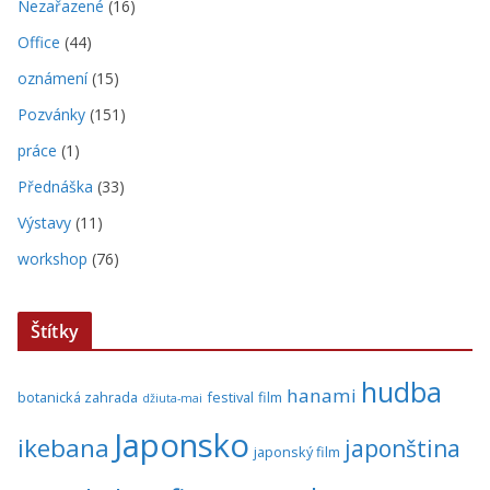
Nezařazené
(16)
Office
(44)
oznámení
(15)
Pozvánky
(151)
práce
(1)
Přednáška
(33)
Výstavy
(11)
workshop
(76)
Štítky
hudba
hanami
botanická zahrada
festival
film
džiuta-mai
Japonsko
ikebana
japonština
japonský film