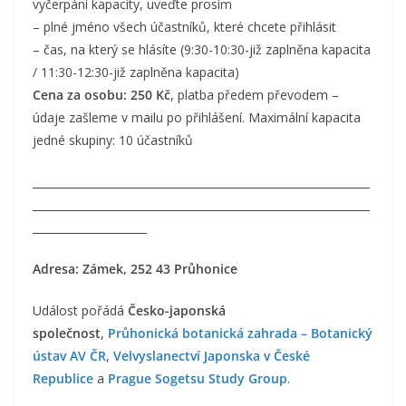
vyčerpání kapacity, uveďte prosím
– plné jméno všech účastníků, které chcete přihlásit
– čas, na který se hlásíte (9:30-10:30-již zaplněna kapacita
/ 11:30-12:30-již zaplněna kapacita)
Cena za osobu: 250 Kč
, platba předem převodem –
údaje zašleme v mailu po přihlášení. Maximální kapacita
jedné skupiny: 10 účastníků
______________________________________________________________
______________________________________________________________
_____________________
Adresa: Zámek, 252 43 Průhonice
Událost pořádá
Česko-japonská
společnost
,
Průhonická botanická zahrada – Botanický
ústav AV ČR
,
Velvyslanectví Japonska v České
Republice
a
Prague Sogetsu Study Group
.