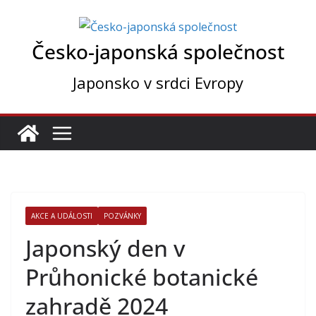
Přeskočit
na
Česko-japonská společnost
obsah
Japonsko v srdci Evropy
AKCE A UDÁLOSTI
POZVÁNKY
Japonský den v
Průhonické botanické
zahradě 2024