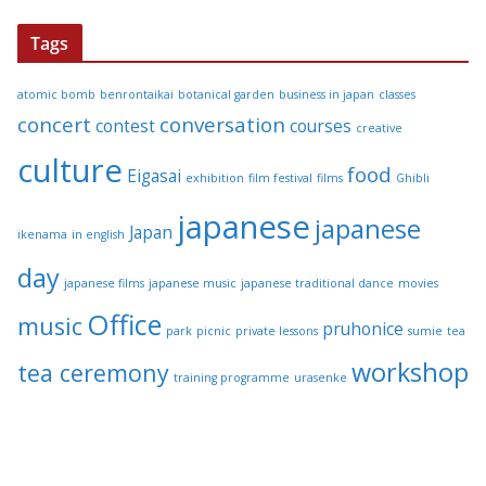
Tags
atomic bomb
benrontaikai
botanical garden
business in japan
classes
concert
conversation
contest
courses
creative
culture
food
Eigasai
exhibition
film festival
films
Ghibli
japanese
japanese
Japan
ikenama
in english
day
japanese films
japanese music
japanese traditional dance
movies
Office
music
pruhonice
park
picnic
private lessons
sumie
tea
workshop
tea ceremony
training programme
urasenke