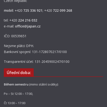
Czech Republic
mobil
:
+
420
725 336 921
; +420
722 099 268
tel: +420
224 216 032
e-mail:
office@japan.cz
IČO: 00539651
Nejsme plátci DPH.
Bankovní spojení: 131-1728070217/0100
Transparentní účet: 131-2045900247/0100
Úřední doba:
Během semestru
(mimo státní svátky):
Po – St 12:00 – 17:00,
Čt 13:00 – 17:00