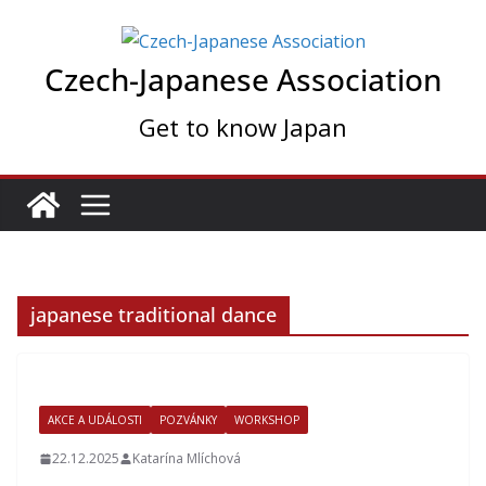
Skip
to
Czech-Japanese Association
content
Get to know Japan
japanese traditional dance
AKCE A UDÁLOSTI
POZVÁNKY
WORKSHOP
22.12.2025
Katarína Mlíchová