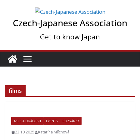
Skip
to
Czech-Japanese Association
content
Get to know Japan
films
AKCE A UDÁLOSTI
EVENTS
POZVÁNKY
23.10.2025
Katarína Mlíchová