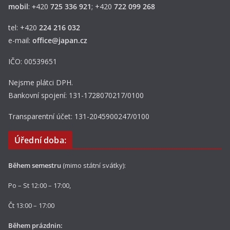
mobil
:
+
420
725 336 921
; +420
722 099 268
tel: +420
224 216 032
e-mail:
office@japan.cz
IČO: 00539651
Nejsme plátci DPH.
Bankovní spojení: 131-1728070217/0100
Transparentní účet: 131-2045900247/0100
Úřední doba:
Během semestru
(mimo státní svátky):
Po – St 12:00 – 17:00,
Čt 13:00 – 17:00
Během prázdnin: