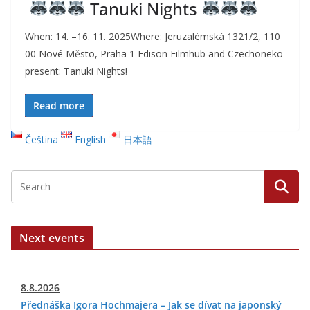
Tanuki Nights
When: 14. –16. 11. 2025Where: Jeruzalémská 1321/2, 110
00 Nové Město, Praha 1 Edison Filmhub and Czechoneko
present: Tanuki Nights!
Read more
Čeština
English
日本語
Next events
8.8.2026
Přednáška Igora Hochmajera – Jak se dívat na japonský