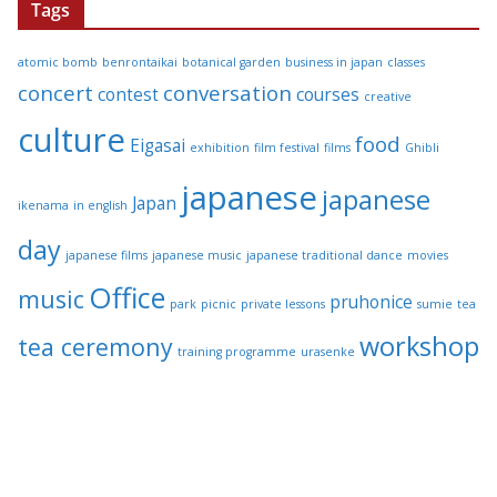
Tags
atomic bomb
benrontaikai
botanical garden
business in japan
classes
concert
conversation
contest
courses
creative
culture
food
Eigasai
exhibition
film festival
films
Ghibli
japanese
japanese
Japan
ikenama
in english
day
japanese films
japanese music
japanese traditional dance
movies
Office
music
pruhonice
park
picnic
private lessons
sumie
tea
workshop
tea ceremony
training programme
urasenke