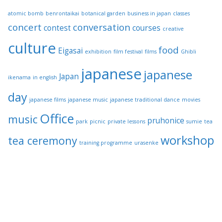
atomic bomb
benrontaikai
botanical garden
business in japan
classes
concert
conversation
contest
courses
creative
culture
food
Eigasai
exhibition
film festival
films
Ghibli
japanese
japanese
Japan
ikenama
in english
day
japanese films
japanese music
japanese traditional dance
movies
Office
music
pruhonice
park
picnic
private lessons
sumie
tea
workshop
tea ceremony
training programme
urasenke