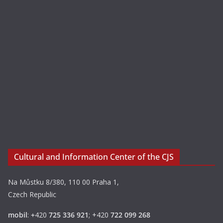
Cultural and Information Center of the CJS
Na Můstku 8/380, 110 00 Praha 1,
Czech Republic
mobil
:
+
420
725 336 921
; +420
722 099 268