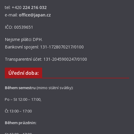
tel: +420
224 216 032
e-mail:
office@japan.cz
IČO: 00539651
Nejsme plátci DPH.
Bankovní spojení: 131-1728070217/0100
Transparentní účet: 131-2045900247/0100
Úřední doba:
Během semestru
(mimo státní svátky):
Po – St 12:00 – 17:00,
Čt 13:00 – 17:00
Během prázdnin: