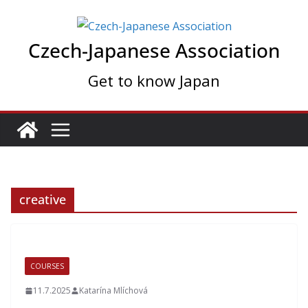
Skip
to
Czech-Japanese Association
content
Get to know Japan
creative
COURSES
11.7.2025
Katarína Mlíchová