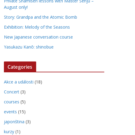
Private Shamisen lessons with Master Senju –
August only!
Story: Grandpa and the Atomic Bomb
Exhibition: Melody of the Seasons
New Japanese conversation course
Yasukazu Kanō: shinobue
Categories
Akce a události
(18)
Concert
(3)
courses
(5)
events
(15)
japonština
(3)
kurzy
(1)