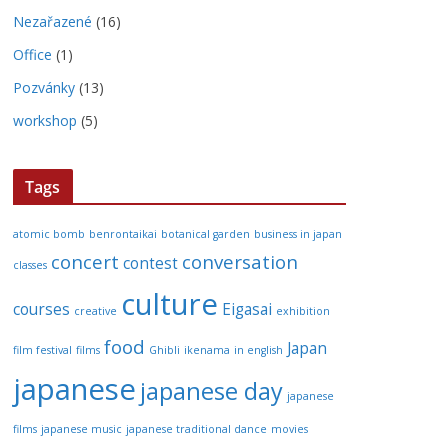
Nezařazené
(16)
Office
(1)
Pozvánky
(13)
workshop
(5)
Tags
atomic bomb
benrontaikai
botanical garden
business in japan
concert
conversation
contest
classes
culture
courses
Eigasai
creative
exhibition
food
Japan
film festival
films
Ghibli
ikenama
in english
japanese
japanese day
japanese
films
japanese music
japanese traditional dance
movies