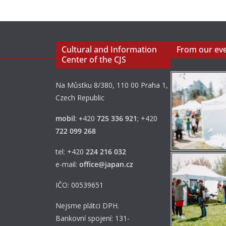
Cultural and Information
From our ev
Center of the CJS
Na Můstku 8/380, 110 00 Praha 1,
Czech Republic
mobil
:
+
420
725 336 921
; +420
722 099 268
tel: +420
224 216 032
e-mail:
office@japan.cz
IČO: 00539651
Nejsme plátci DPH.
Bankovní spojení: 131-