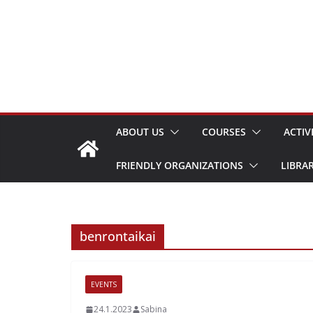
Skip
to
content
ABOUT US
COURSES
ACTIV
FRIENDLY ORGANIZATIONS
LIBRA
benrontaikai
EVENTS
24.1.2023
Sabina