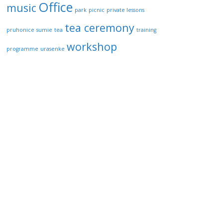
Office
music
park
picnic
private lessons
tea ceremony
pruhonice
sumie
tea
training
workshop
programme
urasenke