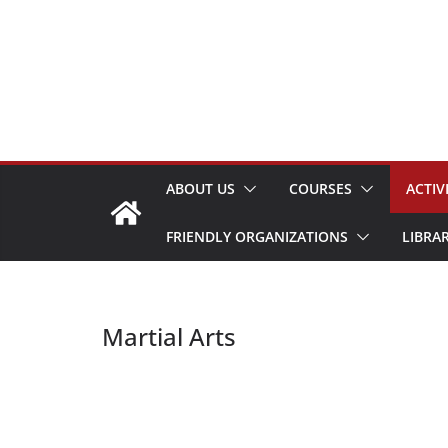
Skip
to
content
ABOUT US
COURSES
ACTIV
FRIENDLY ORGANIZATIONS
LIBRA
Martial Arts