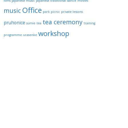
films
japanese music
japanese traditional dance
movies
Office
music
park
picnic
private lessons
tea ceremony
pruhonice
sumie
tea
training
workshop
programme
urasenke