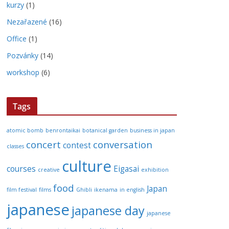
kurzy
(1)
Nezařazené
(16)
Office
(1)
Pozvánky
(14)
workshop
(6)
Tags
atomic bomb
benrontaikai
botanical garden
business in japan
concert
conversation
contest
classes
culture
courses
Eigasai
creative
exhibition
food
Japan
film festival
films
Ghibli
ikenama
in english
japanese
japanese day
japanese