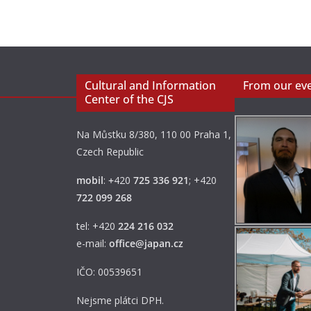
Cultural and Information
From our ev
Center of the CJS
Na Můstku 8/380, 110 00 Praha 1,
Czech Republic
mobil
:
+
420
725 336 921
; +420
722 099 268
tel: +420
224 216 032
e-mail:
office@japan.cz
IČO: 00539651
Nejsme plátci DPH.