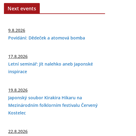
Next events
9.8.2026
Povídání: Dědeček a atomová bomba
17.8.2026
Letní seminář: Jít nalehko aneb Japonské
inspirace
19.8.2026
Japonský soubor Kirakira Hikaru na
Mezinárodním folklorním festivalu Červený
Kostelec
22.8.2026