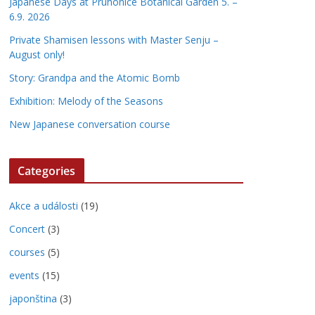
Japanese Days at Pruhonice Botanical Garden 5. –
6.9. 2026
Private Shamisen lessons with Master Senju –
August only!
Story: Grandpa and the Atomic Bomb
Exhibition: Melody of the Seasons
New Japanese conversation course
Categories
Akce a události
(19)
Concert
(3)
courses
(5)
events
(15)
japonština
(3)