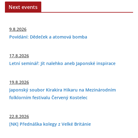
Next events
9.8.2026
Povídání: Dědeček a atomová bomba
17.8.2026
Letní seminář: Jít nalehko aneb Japonské inspirace
19.8.2026
Japonský soubor Kirakira Hikaru na Mezinárodním
folklorním festivalu Červený Kostelec
22.8.2026
[NK] Přednáška kolegy z Velké Británie