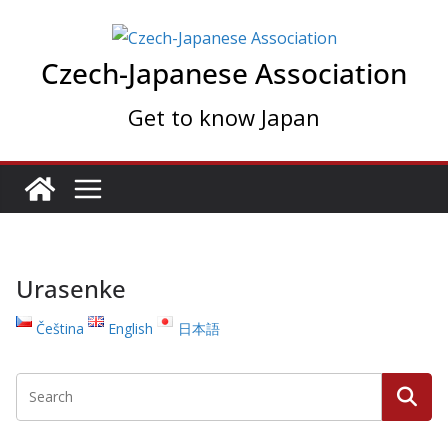
Skip
to
Czech-Japanese Association
content
Get to know Japan
Urasenke
Čeština
English
日本語