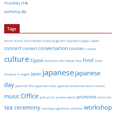
Pozvánky
(14)
workshop
(6)
Tags
atomic bomb
benrontaikai
botanical garden
business in japan
classes
concert
conversation
contest
courses
creative
culture
food
Eigasai
exhibition
film festival
films
Ghibli
japanese
japanese
Japan
ikenama
in english
day
japanese films
japanese music
japanese traditional dance
movies
Office
music
pruhonice
park
picnic
private lessons
sumie
tea
workshop
tea ceremony
training programme
urasenke