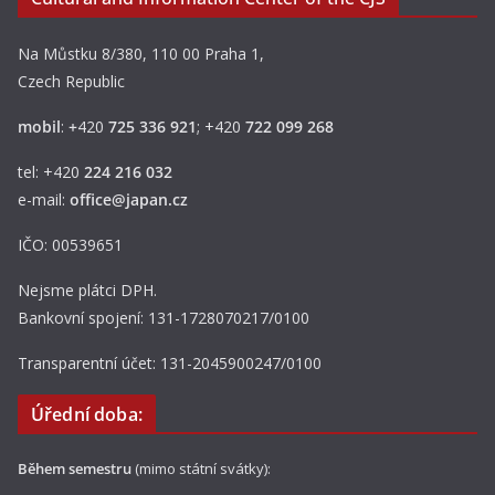
Na Můstku 8/380, 110 00 Praha 1,
Czech Republic
mobil
:
+
420
725 336 921
; +420
722 099 268
tel: +420
224 216 032
e-mail:
office@japan.cz
IČO: 00539651
Nejsme plátci DPH.
Bankovní spojení: 131-1728070217/0100
Transparentní účet: 131-2045900247/0100
Úřední doba:
Během semestru
(mimo státní svátky):