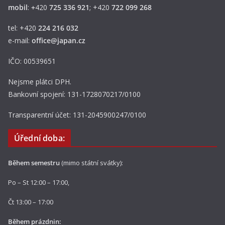
mobil
:
+
420
725 336 921
; +420
722 099 268
tel: +420
224 216 032
e-mail:
office@japan.cz
IČO: 00539651
Nejsme plátci DPH.
Bankovní spojení: 131-1728070217/0100
Transparentní účet: 131-2045900247/0100
Úřední doba:
Během semestru
(mimo státní svátky):
Po – St 12:00 – 17:00,
Čt 13:00 – 17:00
Během prázdnin: