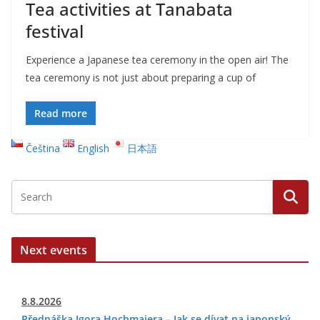
Tea activities at Tanabata
festival
Experience a Japanese tea ceremony in the open air! The
tea ceremony is not just about preparing a cup of
Read more
Čeština
English
日本語
Next events
8.8.2026
Přednáška Igora Hochmajera – Jak se dívat na japonský