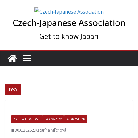
Skip
to
Czech-Japanese Association
content
Get to know Japan
tea
AKCE A UDÁLOSTI
POZVÁNKY
WORKSHOP
30.6.2026
Katarína Mlíchová