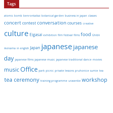
Tags
atomic bomb
benrontaikai
botanical garden
business in japan
classes
concert
conversation
contest
courses
creative
culture
food
Eigasai
exhibition
film festival
films
Ghibli
japanese
japanese
Japan
ikenama
in english
day
japanese films
japanese music
japanese traditional dance
movies
Office
music
park
picnic
private lessons
pruhonice
sumie
tea
tea ceremony
workshop
training programme
urasenke