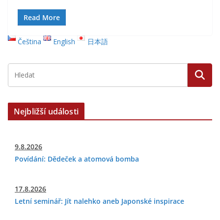
Read More
Čeština
English
日本語
Nejbližší události
9.8.2026
Povídání: Dědeček a atomová bomba
17.8.2026
Letní seminář: Jít nalehko aneb Japonské inspirace