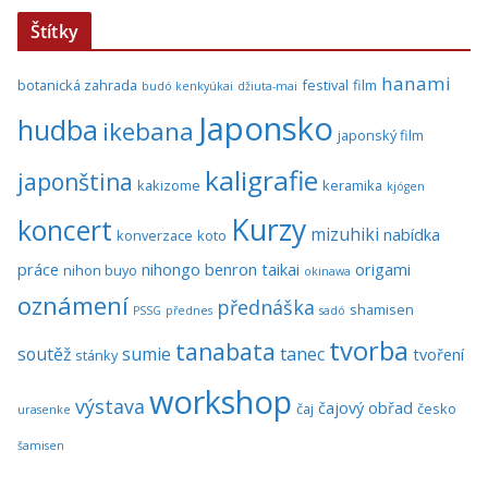
Štítky
hanami
botanická zahrada
festival
film
budó kenkyúkai
džiuta-mai
Japonsko
hudba
ikebana
japonský film
kaligrafie
japonština
kakizome
keramika
kjógen
Kurzy
koncert
mizuhiki
nabídka
konverzace
koto
práce
nihongo benron taikai
origami
nihon buyo
okinawa
oznámení
přednáška
shamisen
PSSG
přednes
sadó
tvorba
tanabata
soutěž
sumie
tanec
tvoření
stánky
workshop
výstava
čajový obřad
čaj
česko
urasenke
šamisen