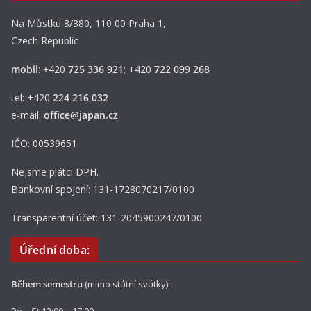
Na Můstku 8/380, 110 00 Praha 1,
Czech Republic
mobil
:
+
420
725 336 921
; +420
722 099 268
tel: +420
224 216 032
e-mail:
office@japan.cz
IČO: 00539651
Nejsme plátci DPH.
Bankovní spojení: 131-1728070217/0100
Transparentní účet: 131-2045900247/0100
Úřední doba:
Během semestru
(mimo státní svátky):